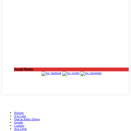
Social Media
OnaCat.Ràdio -- Powered by OnaCat.Ràdio
Notícies
A la Carta
OnaCat.Ràdio Directe
Agenda
Contacte
Avís Legal