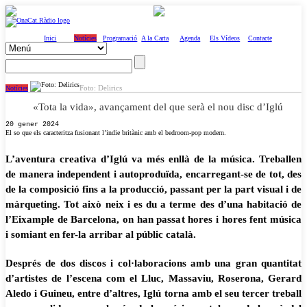
Inici
Notícies
Programació
A la Carta
Agenda
Els Vídeos
Contacte
Foto: Delirics
Notícies
«Tota la vida», avançament del que serà el nou disc d’Iglú
20 gener 2024
El so que els caracteritza fusionant l’indie britànic amb el bedroom-pop modern.
L’aventura creativa d’Iglú va més enllà de la música. Treballen
de manera independent i autoproduïda, encarregant-se de tot, des
de la composició fins a la producció, passant per la part visual i de
màrqueting. Tot això neix i es du a terme des d’una habitació de
l’Eixample de Barcelona, on han passat hores i hores fent música
i somiant en fer-la arribar al públic català.
Després de dos discos i col·laboracions amb una gran quantitat
d’artistes de l’escena com el Lluc, Massaviu, Roserona, Gerard
Aledo i Guineu, entre d’altres, Iglú torna amb el seu tercer treball