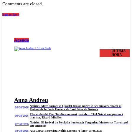
Comments are closed.
Back to Top ↑
Agenda
ÚLTIMA
HORA
Anna Andreu
Notícies: Marc Parrot i el Quartet Brossa porten el seu univers creatiu al
09/08/2026
Festival de la Porta Ferrada de Sant Feliu de Guíxols
Efemèrides del Dia: Tal dia com avui però de… 1944 Neix el compositor i
09/08/2026
pianista, Ricard Miralles
Notícies: El festival de Peralada homenatja l’organista Montserrat Torrent pel
07/08/2026
seu centenari
03/08/2026
A la Carta: Entrevista Noèlia Llorens ‘Titana’ 05/06/2026