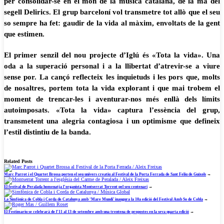
per consolidar-se en el món de la música catalana, de la mà del
segell Delirics. El grup barceloní vol transmetre tot allò que el seu
so sempre ha fet: gaudir de la vida al màxim, envoltats de la gent
que estimen.
El primer senzil del nou projecte d’Iglú és «Tota la vida». Una
oda a la superació personal i a la llibertat d’atrevir-se a viure
sense por. La cançó reflecteix les inquietuds i les pors que, molts
de nosaltres, portem tota la vida explorant i que mai trobem el
moment de trencar-les i aventurar-nos més enllà dels límits
autoimposats. «Tota la vida» captura l’essència del grup,
transmetent una alegria contagiosa i un optimisme que defineix
l’estil distintiu de la banda.
Related Posts
Marc Parrot i el Quartet Brossa porten el seu univers creatiu al Festival de la Porta Ferrada de Sant Feliu de Guíxols
→
El festival de Peralada homenatja l’organista Montserrat Torrent pel seu centenari
→
La Simfònica de Cobla i Corda de Catalunya amb ‘Mare Mundi’ inaugura la 10a edició del Festival Amb So de Cobla
→
El Festimariu se celebrarà de l’11 al 13 de setembre amb una trentena de propostes en la seva quarta edició
→