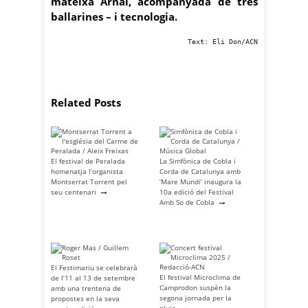
mateixa Arnal, acompanyada de tres
ballarines – i tecnologia.
Text: Eli Don/ACN
Related Posts
El festival de Peralada
La Simfònica de Cobla i
homenatja l’organista
Corda de Catalunya amb
Montserrat Torrent pel
‘Mare Mundi’ inaugura la
→
seu centenari
10a edició del Festival
→
Amb So de Cobla
El Festimariu se celebrarà
El festival Microclima de
de l’11 al 13 de setembre
Camprodon suspèn la
amb una trentena de
segona jornada per la
propostes en la seva
→
→