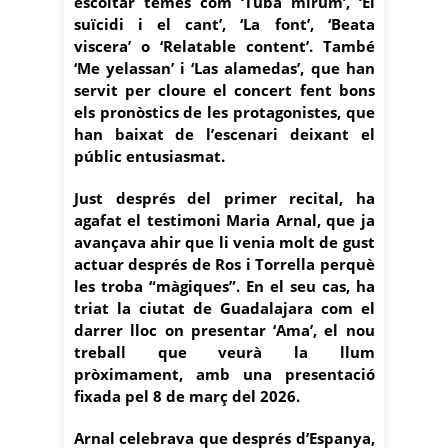
escoltar temes com ‘Tuba mirum’, ‘El
suïcidi i el cant’, ‘La font’, ‘Beata
viscera’ o ‘Relatable content’. També
‘Me yelassan’ i ‘Las alamedas’, que han
servit per cloure el concert fent bons
els pronòstics de les protagonistes, que
han baixat de l’escenari deixant el
públic entusiasmat.
Just després del primer recital, ha
agafat el testimoni Maria Arnal, que ja
avançava ahir que li venia molt de gust
actuar després de Ros i Torrella perquè
les troba “màgiques”. En el seu cas, ha
triat la ciutat de Guadalajara com el
darrer lloc on presentar ‘Ama’, el nou
treball que veurà la llum
pròximament, amb una presentació
fixada pel 8 de març del 2026.
Arnal celebrava que després d’Espanya,