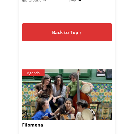
pluja
quarta edició
Back to Top ↑
Agenda
Filomena