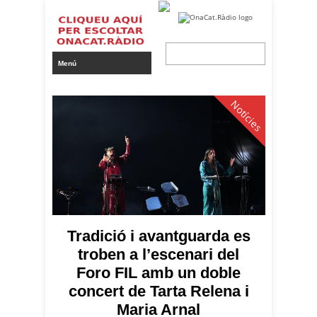
Notícies
Tradició i avantguarda es
Actuació de Tarta Relena al Foro FIL de Guadalajara / Eli
troben a l’escenari del
Don
Foro FIL amb un doble
concert de Tarta Relena i
Maria Arnal