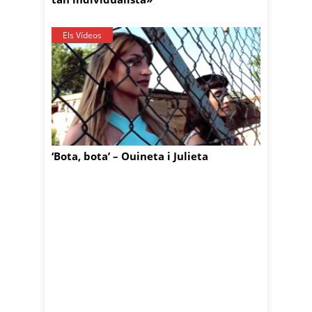
Els Vídeos
‘Bota, bota’ – Ouineta i Julieta