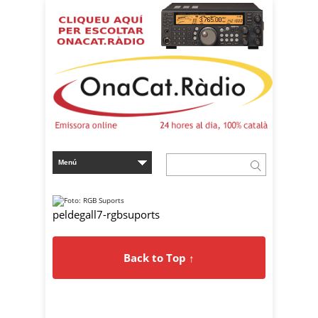
peldegall7-rgbsuports
Back to Top ↑