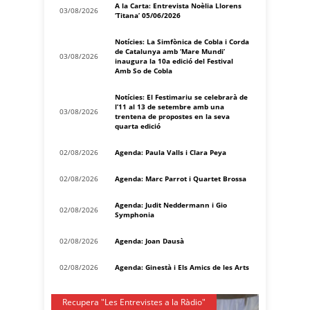
A la Carta: Entrevista Noèlia Llorens
03/08/2026
‘Titana’ 05/06/2026
Notícies: La Simfònica de Cobla i Corda
de Catalunya amb ‘Mare Mundi’
03/08/2026
inaugura la 10a edició del Festival
Amb So de Cobla
Notícies: El Festimariu se celebrarà de
l’11 al 13 de setembre amb una
03/08/2026
trentena de propostes en la seva
quarta edició
02/08/2026
Agenda: Paula Valls i Clara Peya
02/08/2026
Agenda: Marc Parrot i Quartet Brossa
Agenda: Judit Neddermann i Gio
02/08/2026
Symphonia
02/08/2026
Agenda: Joan Dausà
02/08/2026
Agenda: Ginestà i Els Amics de les Arts
Recupera "Les Entrevistes a la Ràdio"