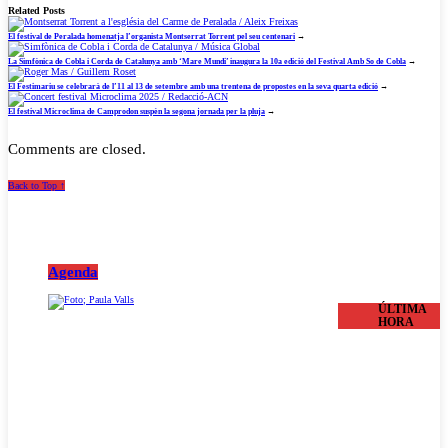
Related Posts
El festival de Peralada homenatja l’organista Montserrat Torrent pel seu centenari
→
La Simfònica de Cobla i Corda de Catalunya amb ‘Mare Mundi’ inaugura la 10a edició del Festival Amb So de Cobla
→
El Festimariu se celebrarà de l’11 al 13 de setembre amb una trentena de propostes en la seva quarta edició
→
El festival Microclima de Camprodon suspèn la segona jornada per la pluja
→
Comments are closed.
Back to Top ↑
Agenda
ÚLTIMA
HORA