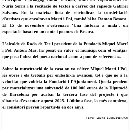
Núria Serra i la recitació de textos a càrrec del rapsode Gabriel
Salvans. En la mateixa línia de reivindicar la constel·lació
d’artistes que envoltaven Martí i Pol, també hi ha Ramon Besora.
El 15 de novembre s’estrenarà ‘Una història a mida’, un
espectacle basat en un conte i poemes de Besora.
L’alcalde de Roda de Ter i president de la Fundació Miquel Martí
i Pol, Antoni Mas, ha posat en valor el municipi com el «mitjà»
que posa l’obra del poeta nacional «com a punt de referència».
Sobre la museïtzació de la casa on va néixer Miquel Martí i Pol,
les obres i els treballs per enllestir-la avancen, tot i que no a la
velocitat que voldria la Fundació i l’Ajuntament. Queda pendent
per materialitzar una subvenció de 100.000 euros de la Diputació
de Barcelona per acabar la tercera fase del projecte i que
s’hauria d’executar aquest 2025. L’última fase, la més complexa,
el consistori preveu repartir-la en dos anys.
Text: Laura Busquets/ACN