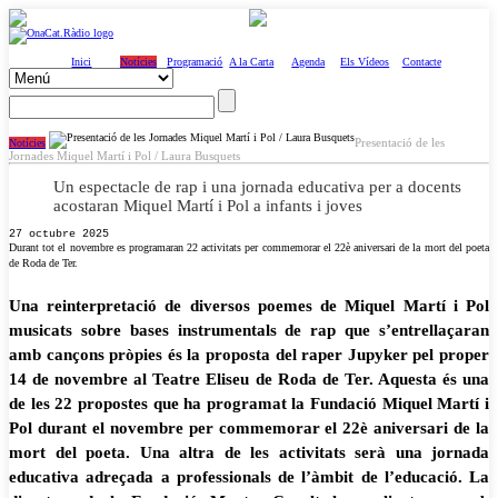
Inici
Notícies
Programació
A la Carta
Agenda
Els Vídeos
Contacte
Presentació de les
Notícies
Jornades Miquel Martí i Pol / Laura Busquets
Un espectacle de rap i una jornada educativa per a docents
acostaran Miquel Martí i Pol a infants i joves
27 octubre 2025
Durant tot el novembre es programaran 22 activitats per commemorar el 22è aniversari de la mort del poeta
de Roda de Ter.
Una reinterpretació de diversos poemes de Miquel Martí i Pol
musicats sobre bases instrumentals de rap que s’entrellaçaran
amb cançons pròpies és la proposta del raper Jupyker pel proper
14 de novembre al Teatre Eliseu de Roda de Ter. Aquesta és una
de les 22 propostes que ha programat la Fundació Miquel Martí i
Pol durant el novembre per commemorar el 22è aniversari de la
mort del poeta. Una altra de les activitats serà una jornada
educativa adreçada a professionals de l’àmbit de l’educació. La