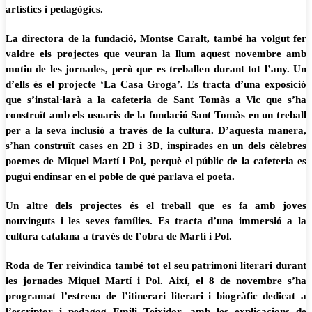
artístics i pedagògics.
La directora de la fundació, Montse Caralt, també ha volgut fer
valdre els projectes que veuran la llum aquest novembre amb
motiu de les jornades, però que es treballen durant tot l’any. Un
d’ells és el projecte ‘La Casa Groga’. Es tracta d’una exposició
que s’instal·larà a la cafeteria de Sant Tomàs a Vic que s’ha
construït amb els usuaris de la fundació Sant Tomàs en un treball
per a la seva inclusió a través de la cultura. D’aquesta manera,
s’han construït cases en 2D i 3D, inspirades en un dels cèlebres
poemes de Miquel Martí i Pol, perquè el públic de la cafeteria es
pugui endinsar en el poble de què parlava el poeta.
Un altre dels projectes és el treball que es fa amb joves
nouvinguts i les seves famílies. Es tracta d’una immersió a la
cultura catalana a través de l’obra de Martí i Pol.
Roda de Ter reivindica també tot el seu patrimoni literari durant
les jornades Miquel Martí i Pol. Així, el 8 de novembre s’ha
programat l’estrena de l’itinerari literari i biogràfic dedicat a
l’escriptor i pedagog Emili Teixidor, amb les explicacions de