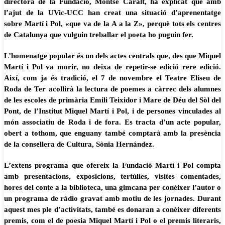
directora de la Fundació, Montse Caralt, ha explicat que amb
l’ajut de la UVic-UCC han creat una situació d’aprenentatge
sobre Martí i Pol, «que va de la A a la Z», perquè tots els centres
de Catalunya que vulguin treballar el poeta ho puguin fer.
L’homenatge popular és un dels actes centrals que, des que Miquel
Martí i Pol va morir, no deixa de repetir-se edició rere edició.
Així, com ja és tradició, el 7 de novembre el Teatre Eliseu de
Roda de Ter acollirà la lectura de poemes a càrrec dels alumnes
de les escoles de primària Emili Teixidor i Mare de Déu del Sòl del
Pont, de l’Institut Miquel Martí i Pol, i de persones vinculades al
món associatiu de Roda i de fora. Es tracta d’un acte popular,
obert a tothom, que enguany també comptarà amb la presència
de la consellera de Cultura, Sònia Hernández.
L’extens programa que ofereix la Fundació Martí i Pol compta
amb presentacions, exposicions, tertúlies, visites comentades,
hores del conte a la biblioteca, una gimcana per conèixer l’autor o
un programa de ràdio gravat amb motiu de les jornades. Durant
aquest mes ple d’activitats, també es donaran a conèixer diferents
premis, com el de poesia Miquel Martí i Pol o el premis literaris,