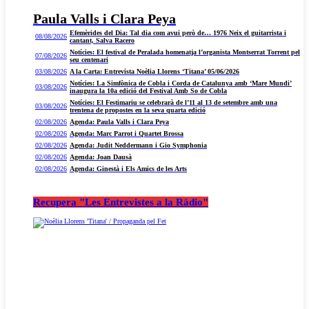
Paula Valls i Clara Peya
Efemèrides del Dia: Tal dia com avui però de… 1976 Neix el guitarrista i
08/08/2026
cantant, Salva Racero
Notícies: El festival de Peralada homenatja l’organista Montserrat Torrent pel
07/08/2026
seu centenari
03/08/2026
A la Carta: Entrevista Noèlia Llorens ‘Titana’ 05/06/2026
Notícies: La Simfònica de Cobla i Corda de Catalunya amb ‘Mare Mundi’
03/08/2026
inaugura la 10a edició del Festival Amb So de Cobla
Notícies: El Festimariu se celebrarà de l’11 al 13 de setembre amb una
03/08/2026
trentena de propostes en la seva quarta edició
02/08/2026
Agenda: Paula Valls i Clara Peya
02/08/2026
Agenda: Marc Parrot i Quartet Brossa
02/08/2026
Agenda: Judit Neddermann i Gio Symphonia
02/08/2026
Agenda: Joan Dausà
02/08/2026
Agenda: Ginestà i Els Amics de les Arts
Recupera "Les Entrevistes a la Ràdio"