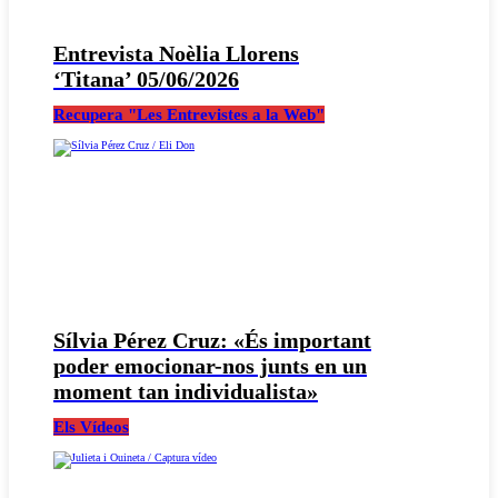
Entrevista Noèlia Llorens
‘Titana’ 05/06/2026
Recupera "Les Entrevistes a la Web"
Sílvia Pérez Cruz: «És important
poder emocionar-nos junts en un
moment tan individualista»
Els Vídeos