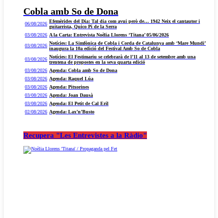
Cobla amb So de Dona
Efemèrides del Dia: Tal dia com avui però de… 1942 Neix el cantautor i
06/08/2026
guitarrista, Quico Pi de la Serra
03/08/2026
A la Carta: Entrevista Noèlia Llorens ‘Titana’ 05/06/2026
Notícies: La Simfònica de Cobla i Corda de Catalunya amb ‘Mare Mundi’
03/08/2026
inaugura la 10a edició del Festival Amb So de Cobla
Notícies: El Festimariu se celebrarà de l’11 al 13 de setembre amb una
03/08/2026
trentena de propostes en la seva quarta edició
03/08/2026
Agenda: Cobla amb So de Dona
03/08/2026
Agenda: Raquel Lúa
03/08/2026
Agenda: Pitxorines
03/08/2026
Agenda: Joan Dausà
03/08/2026
Agenda: El Petit de Cal Eril
02/08/2026
Agenda: Lax’n’Busto
Recupera "Les Entrevistes a la Ràdio"