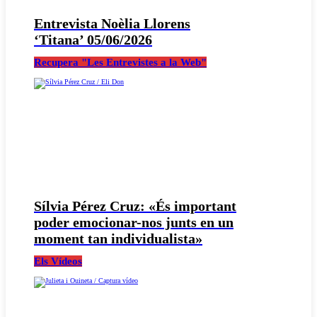
Entrevista Noèlia Llorens
‘Titana’ 05/06/2026
Recupera "Les Entrevistes a la Web"
Sílvia Pérez Cruz: «És important
poder emocionar-nos junts en un
moment tan individualista»
Els Vídeos