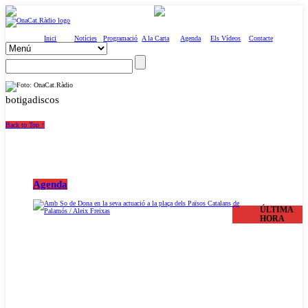
Inici
Notícies
Programació
A la Carta
Agenda
Els Vídeos
Contacte
botigadiscos
Back to Top ↑
Agenda
ÚLTIMA
HORA