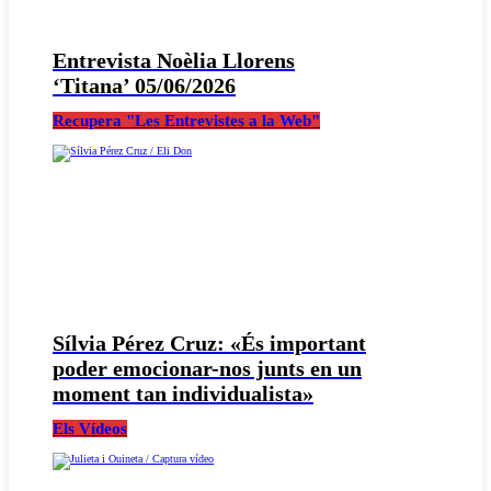
Entrevista Noèlia Llorens
‘Titana’ 05/06/2026
Recupera "Les Entrevistes a la Web"
Sílvia Pérez Cruz: «És important
poder emocionar-nos junts en un
moment tan individualista»
Els Vídeos