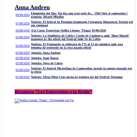
Anna Andreu
Efemèrides del Dia: Tal dia com avui però de… 1944 Neix el compositor i
09/08/2026
pianista, Ricard Miralles
Notícies: El festival de Peralada homenatja l’organista Montserrat Torrent pel
07/08/2026
seu centenari
03/08/2026
A la Carta: Entrevista Noèlia Llorens ‘Titana’ 05/06/2026
Notícies: La Simfònica de Cobla i Corda de Catalunya amb ‘Mare Mundi’
03/08/2026
inaugura la 10a edició del Festival Amb So de Cobla
Notícies: El Festimariu se celebrarà de l’11 al 13 de setembre amb una
03/08/2026
trentena de propostes en la seva quarta edició
02/08/2026
Agenda: Anna Andreu
02/08/2026
Agenda: Joan Dausà
02/08/2026
Agenda: Sopa de Cabra
Notícies: El festival Microclima de Camprodon suspèn la segona jornada per
02/08/2026
la pluja
01/08/2026
Notícies: Sílvia Pérez Cruz encisa la primera nit del Festival Terramar
Recupera "Les Entrevistes a la Ràdio"