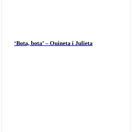
‘Bota, bota’ – Ouineta i Julieta