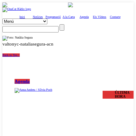
Inici
Notícies
Programació
A la Carta
Agenda
Els Vídeos
Contacte
valtonyc-nataliasegura-acn
Back to Top ↑
Agenda
ÚLTIMA
HORA