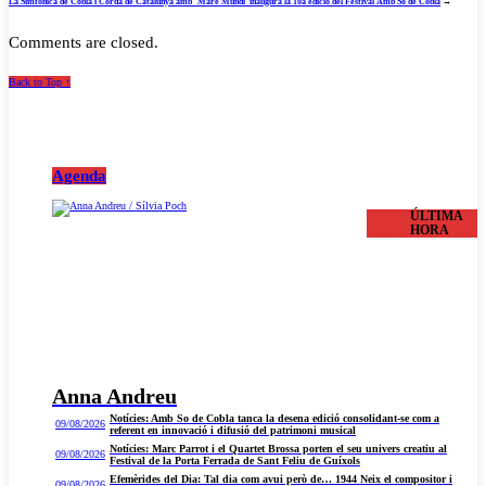
La Simfònica de Cobla i Corda de Catalunya amb ‘Mare Mundi’ inaugura la 10a edició del Festival Amb So de Cobla
→
Comments are closed.
Back to Top ↑
Agenda
ÚLTIMA
HORA
Anna Andreu
Notícies: Amb So de Cobla tanca la desena edició consolidant-se com a
09/08/2026
referent en innovació i difusió del patrimoni musical
Notícies: Marc Parrot i el Quartet Brossa porten el seu univers creatiu al
09/08/2026
Festival de la Porta Ferrada de Sant Feliu de Guíxols
Efemèrides del Dia: Tal dia com avui però de… 1944 Neix el compositor i
09/08/2026