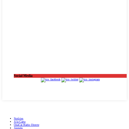
Social Media
OnaCat.Ràdio -- Powered by OnaCat.Ràdio
Notícies
A la Carta
OnaCat.Ràdio Directe
Agenda