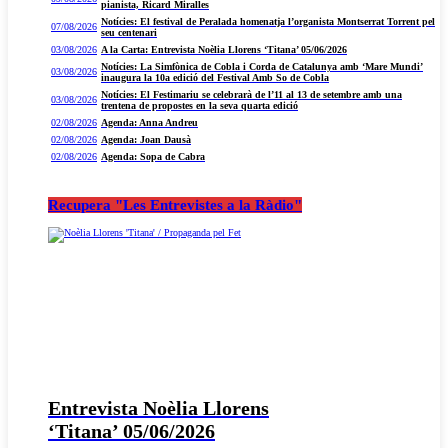
pianista, Ricard Miralles
Notícies: El festival de Peralada homenatja l’organista Montserrat Torrent pel
07/08/2026
seu centenari
03/08/2026
A la Carta: Entrevista Noèlia Llorens ‘Titana’ 05/06/2026
Notícies: La Simfònica de Cobla i Corda de Catalunya amb ‘Mare Mundi’
03/08/2026
inaugura la 10a edició del Festival Amb So de Cobla
Notícies: El Festimariu se celebrarà de l’11 al 13 de setembre amb una
03/08/2026
trentena de propostes en la seva quarta edició
02/08/2026
Agenda: Anna Andreu
02/08/2026
Agenda: Joan Dausà
02/08/2026
Agenda: Sopa de Cabra
Recupera "Les Entrevistes a la Ràdio"
Entrevista Noèlia Llorens
‘Titana’ 05/06/2026