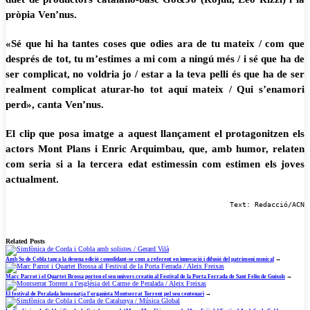
pròpia Ven’nus.
«Sé que hi ha tantes coses que odies ara de tu mateix / com que
després de tot, tu m’estimes a mi com a ningú més / i sé que ha de
ser complicat, no voldria jo / estar a la teva pelli és que ha de ser
realment complicat aturar-ho tot aquí mateix / Qui s’enamori
perd», canta Ven’nus.
El clip que posa imatge a aquest llançament el protagonitzen els
actors Mont Plans i Enric Arquimbau, que, amb humor, relaten
com seria si a la tercera edat estimessin com estimen els joves
actualment.
Text: Redacció/ACN
Related Posts
Amb So de Cobla tanca la desena edició consolidant-se com a referent en innovació i difusió del patrimoni musical
→
Marc Parrot i el Quartet Brossa porten el seu univers creatiu al Festival de la Porta Ferrada de Sant Feliu de Guíxols
→
El festival de Peralada homenatja l’organista Montserrat Torrent pel seu centenari
→