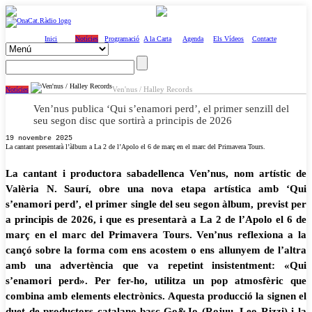
Inici
Notícies
Programació
A la Carta
Agenda
Els Vídeos
Contacte
Ven'nus / Halley Records
Notícies
Ven’nus publica ‘Qui s’enamori perd’, el primer senzill del
seu segon disc que sortirà a principis de 2026
19 novembre 2025
La cantant presentarà l’àlbum a La 2 de l’Apolo el 6 de març en el marc del Primavera Tours.
La cantant i productora sabadellenca Ven’nus, nom artístic de
Valèria N. Saurí, obre una nova etapa artística amb ‘Qui
s’enamori perd’, el primer single del seu segon àlbum, previst per
a principis de 2026, i que es presentarà a La 2 de l’Apolo el 6 de
març en el marc del Primavera Tours. Ven’nus reflexiona a la
cançó sobre la forma com ens acostem o ens allunyem de l’altra
amb una advertència que va repetint insistentment: «Qui
s’enamori perd». Per fer-ho, utilitza un pop atmosfèric que
combina amb elements electrònics. Aquesta producció la signen el
duet de productors catalano-basc Go&Jo (Rojuu, Leo Rizzi) i la