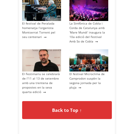
El festival de Peralada
La Simfònica de Cobla i
homenatja l’organista
Corda de Catalunya amb
Montserrat Torrent pel
‘Mare Mundi’ inaugura la
→
seu centenari
10a edició del Festival
→
Amb So de Cobla
El Festimariu se celebrarà
El festival Microclima de
de l’11 al 13 de setembre
Camprodon suspèn la
amb una trentena de
segona jornada per la
→
propostes en la seva
pluja
→
quarta edició
Back to Top ↑