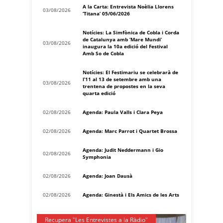
A la Carta: Entrevista Noèlia Llorens
03/08/2026
‘Titana’ 05/06/2026
Notícies: La Simfònica de Cobla i Corda
de Catalunya amb ‘Mare Mundi’
03/08/2026
inaugura la 10a edició del Festival
Amb So de Cobla
Notícies: El Festimariu se celebrarà de
l’11 al 13 de setembre amb una
03/08/2026
trentena de propostes en la seva
quarta edició
02/08/2026
Agenda: Paula Valls i Clara Peya
02/08/2026
Agenda: Marc Parrot i Quartet Brossa
Agenda: Judit Neddermann i Gio
02/08/2026
Symphonia
02/08/2026
Agenda: Joan Dausà
02/08/2026
Agenda: Ginestà i Els Amics de les Arts
Recupera "Les Entrevistes a la Ràdio"