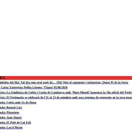
ORA
mèrides del Dia: Tal dia com avui però de… 1942 Neix el cantautor i guitarrista, Quico Pi de la Serra
a Carta: Entrevista Noèlia Llorens ‘Titana’ 05/06/2026
ícies: La Simfònica de Cobla i Corda de Catalunya amb ‘Mare Mundi’ inaugura la 10a edició del Fest
ícies: El Festimariu se celebrarà de l’11 al 13 de setembre amb una trentena de propostes en la seva quar
nda: Cobla amb So de Dona
nda: Raquel Lúa
nda: Pitxorines
nda: Joan Dausà
nda: El Petit de Cal Eril
nda: Lax’n’Busto