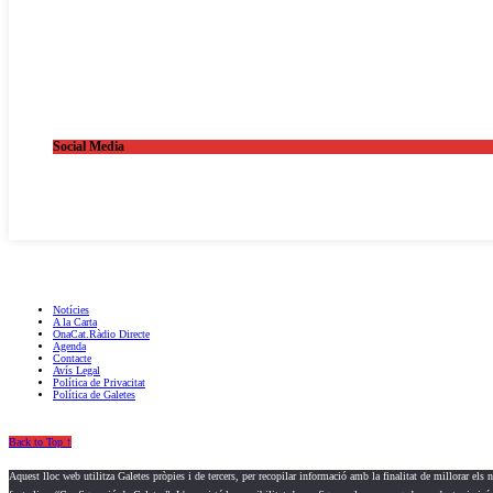
Social Media
OnaCat.Ràdio -- Powered by OnaCat.Ràdio
Notícies
A la Carta
OnaCat.Ràdio Directe
Agenda
Contacte
Avís Legal
Política de Privacitat
Política de Galetes
Back to Top ↑
Aquest lloc web utilitza Galetes pròpies i de tercers, per recopilar informació amb la finalitat de millorar els 