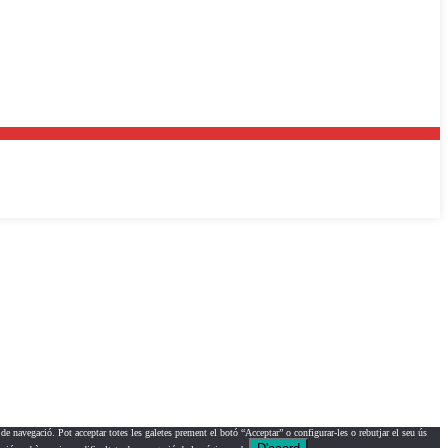
s de navegació. Pot acceptar totes les galetes prement el botó “Acceptar” o configurar-les o rebutjar el seu ús