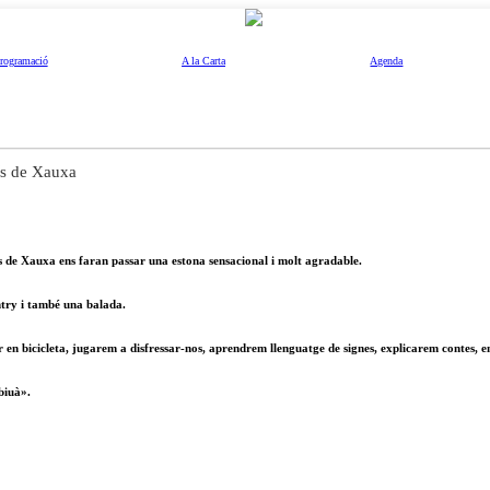
rogramació
A la Carta
Agenda
ís de Xauxa
aís de Xauxa ens faran passar una estona sensacional i molt agradable.
untry i també una balada.
jar en bicicleta, jugarem a disfressar-nos, aprendrem llenguatge de signes, explicarem conte
biuà».