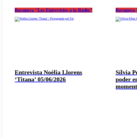
Recupera "Les Entrevistes a la Ràdio"
Recupera "
Entrevista Noèlia Llorens
Sílvia 
‘Titana’ 05/06/2026
poder e
moment 