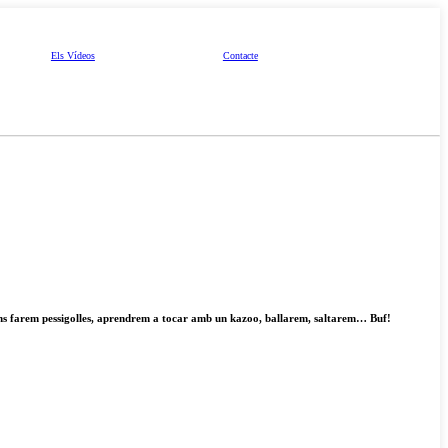
Els Vídeos
Contacte
s, ens farem pessigolles, aprendrem a tocar amb un kazoo, ballarem, saltarem… Buf!