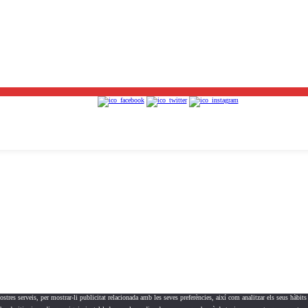
nostres serveis, per mostrar-li publicitat relacionada amb les seves preferències, així com analitzar els seus hàbit