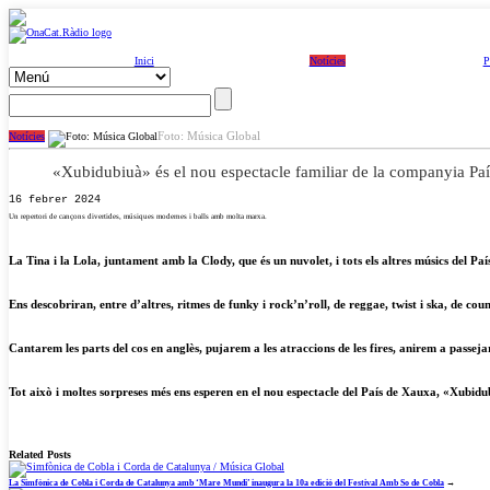
Inici
Notícies
P
Foto: Música Global
Notícies
«Xubidubiuà» és el nou espectacle familiar de la companyia Pa
16 febrer 2024
Un repertori de cançons divertides, músiques modernes i balls amb molta marxa.
La Tina i la Lola, juntament amb la Clody, que és un nuvolet, i tots els altres músics del P
Ens descobriran, entre d’altres, ritmes de funky i rock’n’roll, de reggae, twist i ska, de co
Cantarem les parts del cos en anglès, pujarem a les atraccions de les fires, anirem a passe
Tot això i moltes sorpreses més ens esperen en el nou espectacle del País de Xauxa, «Xubidu
Related Posts
La Simfònica de Cobla i Corda de Catalunya amb ‘Mare Mundi’ inaugura la 10a edició del Festival Amb So de Cobla
→