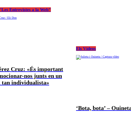
Les Entrevistes a la Web"
Els Vídeos
Pérez Cruz: «És important
mocionar-nos junts en un
tan individualista»
‘Bota, bota’ – Ouineta