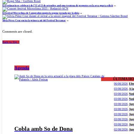
El Festimariu se celebrarà de l’11 al 13 de setembre amb una trentena de propostes en la seva quarta edició
→
El festival Microclima de Camprodon suspèn la segona jornada per la pluja
→
Sílvia Pérez Cruz encisa la primera nit del Festival Terramar
→
Comments are closed.
Back to Top ↑
Agenda
ÚLTIMA H
06/08/2026
Efe
03/08/2026
A l
03/08/2026
Not
03/08/2026
Not
03/08/2026
Age
03/08/2026
Age
03/08/2026
Age
03/08/2026
Age
03/08/2026
Age
Cobla amb So de Dona
02/08/2026
Age