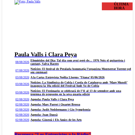
ÚLTIMA
HORA
Paula Valls i Clara Peya
Efemèrides del Dia: Tal dia com avui però de… 1976 Neix el guitarrista i
08/08/2026
cantant, Salva Racero
Notícies: El festival de Peralada homenatja l’organista Montserrat Torrent pel
07/08/2026
seu centenari
03/08/2026
A la Carta: Entrevista Noèlia Llorens ‘Titana’ 05/06/2026
Notícies: La Simfònica de Cobla i Corda de Catalunya amb ‘Mare Mundi’
03/08/2026
inaugura la 10a edició del Festival Amb So de Cobla
Notícies: El Festimariu se celebrarà de l’11 al 13 de setembre amb una
03/08/2026
trentena de propostes en la seva quarta edició
02/08/2026
Agenda: Paula Valls i Clara Peya
02/08/2026
Agenda: Marc Parrot i Quartet Brossa
02/08/2026
Agenda: Judit Neddermann i Gio Symphonia
02/08/2026
Agenda: Joan Dausà
02/08/2026
Agenda: Ginestà i Els Amics de les Arts
Recupera "Les Entrevistes a la Ràdio"