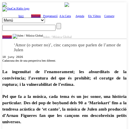
Inici
Notícies
Programació
A la Carta
Agenda
Els Vídeos
Contacte
Julen / Música Global
Notícies
‘Amor (o potser no)’, cinc cançons que parlen de l’amor de
Julen
18 juny 2026
Cadascuna des de una perspectiva ben diferent.
La ingenuïtat de l’enamorament; les absurditats de la
convivència; l’aventura del que és prohibit; el coratge de la
ruptura; i la vulnerabilitat de l’estima.
Pel que fa a la música, cada tema és un joc sonor, una història
particular. Des del pop de boyband dels 90 a ‘Mariokart’ fins a la
tendresa acústica de ‘et canto’, la música de Julen amb producció
d’Arnau Figueres fan que les cançons ens descobreixin petits
universos.