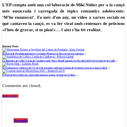
L’EP compta amb una col·laboració de Miki Núñez per a la cançó
més ensucrada i carregada de tòpics romàntics adolescents:
‘M’he enamorat’. Fa més d’un any, un vídeo a xarxes socials en
què cantaven la cançó, es va fer viral amb centenars de peticions
«l’heu de gravar, si us plau!»… I així s’ha fet realitat.
Related Posts
El festival de Peralada homenatja l’organista Montserrat Torrent pel seu centenari
→
La Simfònica de Cobla i Corda de Catalunya amb ‘Mare Mundi’ inaugura la 10a edició del Festival Amb So de Cobla
→
El Festimariu se celebrarà de l’11 al 13 de setembre amb una trentena de propostes en la seva quarta edició
→
El festival Microclima de Camprodon suspèn la segona jornada per la pluja
→
Comments are closed.
Back to Top ↑
Agenda