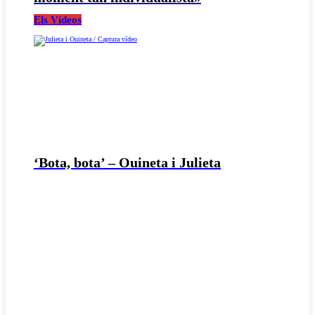
Els Vídeos
‘Bota, bota’ – Ouineta i Julieta