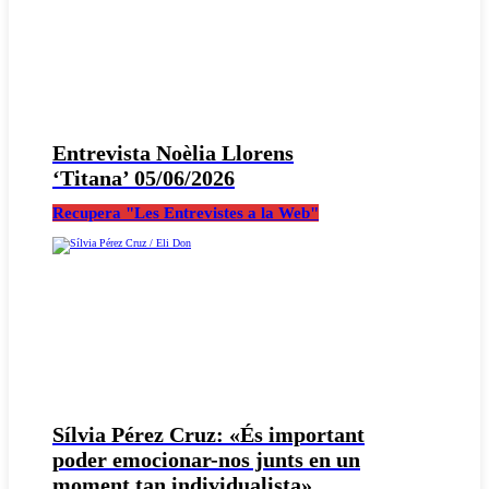
Entrevista Noèlia Llorens
‘Titana’ 05/06/2026
Recupera "Les Entrevistes a la Web"
Sílvia Pérez Cruz: «És important
poder emocionar-nos junts en un
moment tan individualista»