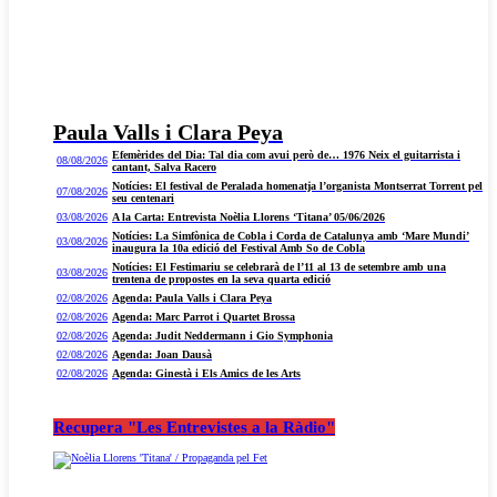
Paula Valls i Clara Peya
Efemèrides del Dia: Tal dia com avui però de… 1976 Neix el guitarrista i
08/08/2026
cantant, Salva Racero
Notícies: El festival de Peralada homenatja l’organista Montserrat Torrent pel
07/08/2026
seu centenari
03/08/2026
A la Carta: Entrevista Noèlia Llorens ‘Titana’ 05/06/2026
Notícies: La Simfònica de Cobla i Corda de Catalunya amb ‘Mare Mundi’
03/08/2026
inaugura la 10a edició del Festival Amb So de Cobla
Notícies: El Festimariu se celebrarà de l’11 al 13 de setembre amb una
03/08/2026
trentena de propostes en la seva quarta edició
02/08/2026
Agenda: Paula Valls i Clara Peya
02/08/2026
Agenda: Marc Parrot i Quartet Brossa
02/08/2026
Agenda: Judit Neddermann i Gio Symphonia
02/08/2026
Agenda: Joan Dausà
02/08/2026
Agenda: Ginestà i Els Amics de les Arts
Recupera "Les Entrevistes a la Ràdio"