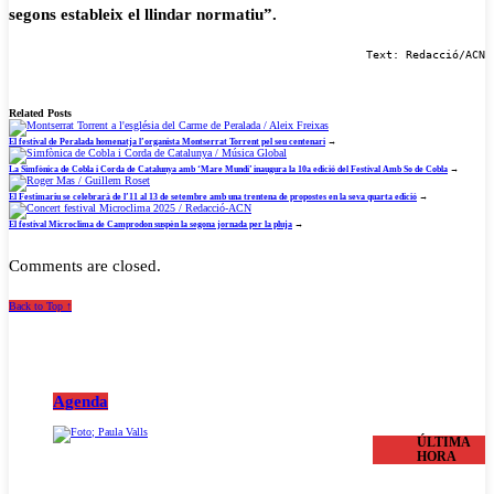
segons estableix el llindar normatiu”.
Text: Redacció/ACN
Related Posts
El festival de Peralada homenatja l’organista Montserrat Torrent pel seu centenari
→
La Simfònica de Cobla i Corda de Catalunya amb ‘Mare Mundi’ inaugura la 10a edició del Festival Amb So de Cobla
→
El Festimariu se celebrarà de l’11 al 13 de setembre amb una trentena de propostes en la seva quarta edició
→
El festival Microclima de Camprodon suspèn la segona jornada per la pluja
→
Comments are closed.
Back to Top ↑
Agenda
ÚLTIMA
HORA