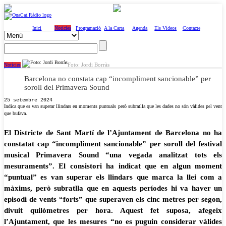
Inici
Notícies
Programació
A la Carta
Agenda
Els Vídeos
Contacte
Foto: Jordi Borràs
Notícies
Barcelona no constata cap “incompliment sancionable” per
soroll del Primavera Sound
25 setembre 2024
Indica que es van superar llindars en moments puntuals però subratlla que les dades no són vàlides pel vent
que bufava.
El Districte de Sant Martí de l’Ajuntament de Barcelona no ha
constatat cap “incompliment sancionable” per soroll del festival
musical Primavera Sound “una vegada analitzat tots els
mesuraments”. El consistori ha indicat que en algun moment
“puntual” es van superar els llindars que marca la llei com a
màxims, però subratlla que en aquests períodes hi va haver un
episodi de vents “forts” que superaven els cinc metres per segon,
divuit quilòmetres per hora. Aquest fet suposa, afegeix
l’Ajuntament, que les mesures “no es puguin considerar vàlides