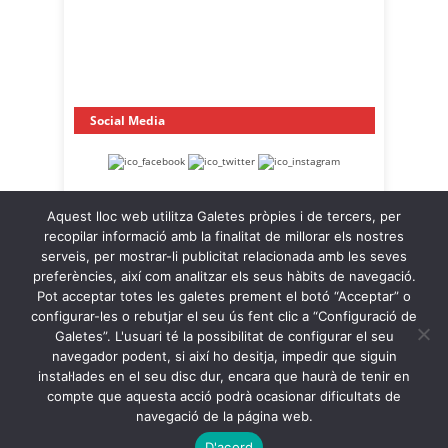
Social Media
Aquest lloc web utilitza Galetes pròpies i de tercers, per
recopilar informació amb la finalitat de millorar els nostres
serveis, per mostrar-li publicitat relacionada amb les seves
preferències, així com analitzar els seus hàbits de navegació.
Pot acceptar totes les galetes prement el botó “Acceptar” o
OnaCat.Ràdio -- Powered by OnaCat.Ràdio
configurar-les o rebutjar el seu ús fent clic a “Configuració de
Galetes”. L'usuari té la possibilitat de configurar el seu
Notícies
A la Carta
OnaCat.Ràdio Directe
navegador podent, si així ho desitja, impedir que siguin
Agenda
Contacte
Avís Legal
instal·lades en el seu disc dur, encara que haurà de tenir en
Política de Privacitat
Política de Galetes
compte que aquesta acció podrà ocasionar dificultats de
navegació de la página web.
Back to Top ↑
D'acord