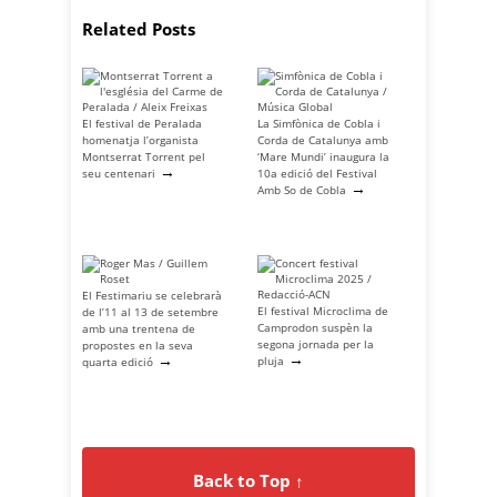
Related Posts
El festival de Peralada
La Simfònica de Cobla i
homenatja l’organista
Corda de Catalunya amb
Montserrat Torrent pel
‘Mare Mundi’ inaugura la
→
seu centenari
10a edició del Festival
→
Amb So de Cobla
El Festimariu se celebrarà
El festival Microclima de
de l’11 al 13 de setembre
Camprodon suspèn la
amb una trentena de
segona jornada per la
propostes en la seva
→
→
pluja
quarta edició
Back to Top ↑