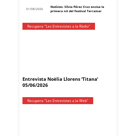
Notícies: Sílvia Pérez Cruz encisa la
01/08/2026
primera nit del Festival Terramar
Recupera "Les Entrevistes a la Ràdio"
Entrevista Noèlia Llorens ‘Titana’
05/06/2026
Recupera "Les Entrevistes a la Web"