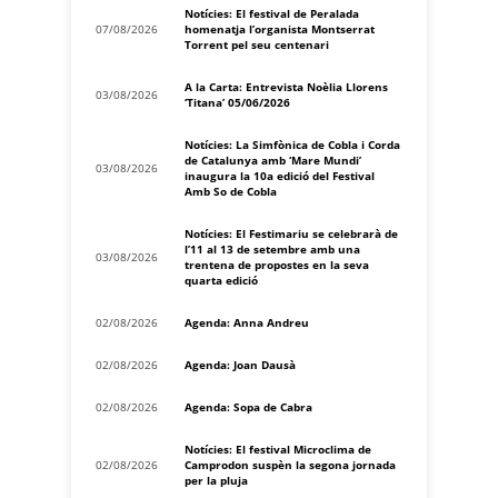
Notícies: El festival de Peralada
07/08/2026
homenatja l’organista Montserrat
Torrent pel seu centenari
A la Carta: Entrevista Noèlia Llorens
03/08/2026
‘Titana’ 05/06/2026
Notícies: La Simfònica de Cobla i Corda
de Catalunya amb ‘Mare Mundi’
03/08/2026
inaugura la 10a edició del Festival
Amb So de Cobla
Notícies: El Festimariu se celebrarà de
l’11 al 13 de setembre amb una
03/08/2026
trentena de propostes en la seva
quarta edició
02/08/2026
Agenda: Anna Andreu
02/08/2026
Agenda: Joan Dausà
02/08/2026
Agenda: Sopa de Cabra
Notícies: El festival Microclima de
02/08/2026
Camprodon suspèn la segona jornada
per la pluja