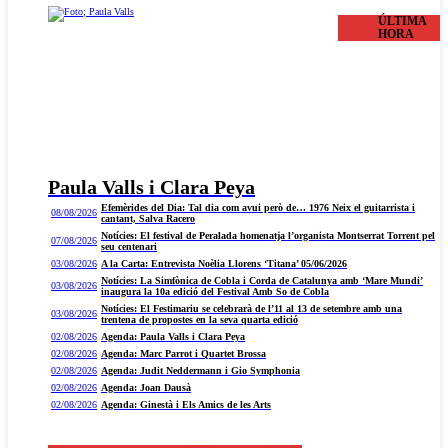
ÚLTIMA
HORA
Paula Valls i Clara Peya
Efemèrides del Dia: Tal dia com avui però de… 1976 Neix el guitarrista i
08/08/2026
cantant, Salva Racero
Notícies: El festival de Peralada homenatja l’organista Montserrat Torrent pel
07/08/2026
seu centenari
03/08/2026
A la Carta: Entrevista Noèlia Llorens ‘Titana’ 05/06/2026
Notícies: La Simfònica de Cobla i Corda de Catalunya amb ‘Mare Mundi’
03/08/2026
inaugura la 10a edició del Festival Amb So de Cobla
Notícies: El Festimariu se celebrarà de l’11 al 13 de setembre amb una
03/08/2026
trentena de propostes en la seva quarta edició
02/08/2026
Agenda: Paula Valls i Clara Peya
02/08/2026
Agenda: Marc Parrot i Quartet Brossa
02/08/2026
Agenda: Judit Neddermann i Gio Symphonia
02/08/2026
Agenda: Joan Dausà
02/08/2026
Agenda: Ginestà i Els Amics de les Arts