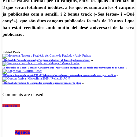
El disc estarà format per 14 cançons,
entre les quals en trobarem
8 que seran
totalment inèdites, a les que es sumaran les
4
cançons
ja
publicades
com
a
senzill
, i 2 bonus track (
«Ses festes»
i
«Què
cony!»
), que són dues cançons publicades
fa
més
de
10
anys
i
que
han
estat
reeditades amb motiu del desè aniversari
de la seva
publicació.
Related Posts
El festival de Peralada homenatja l’organista Montserrat Torrent pel seu centenari
→
La Simfònica de Cobla i Corda de Catalunya amb ‘Mare Mundi’ inaugura la 10a edició del Festival Amb So de Cobla
→
El Festimariu se celebrarà de l’11 al 13 de setembre amb una trentena de propostes en la seva quarta edició
→
El festival Microclima de Camprodon suspèn la segona jornada per la pluja
→
Comments are closed.
Back to Top ↑
Agenda