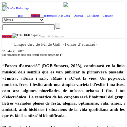
Inici
Notícies
Programació
A la Carta
Agenda
Els Vídeos
Contacte
Foto: RGB Suports
Notícies
Cinquè disc de Pèl de Gall, «Forces d’atracció»
11 abril 2023
Els menorquins amb nou treball aquest proper dia 14.
“Forces d’atracció”
(RGB Suports, 2023),
continuarà en la línia
musical dels senzills
que es van publicar la primavera passada:
«Junts», «Terra i sal», «Mai»
i
«C’est la vie»
.
Un pop-rock
modern, fresc i festiu amb una
àmplia varietat d’estils i matisos,
com ara
algunes pinzellades de música urbana i fins
i
tot
d’electrònica.
La
temàtica
de
les
cançons
serà
l’habitual
del
grup:
lletres
variades
plenes
de
festa,
alegria,
optimisme,
vida,
amor,
i
amistat,
amb
històries i situacions de la vida quotidiana
amb les
que és fàcil sentir-s’hi identificada.