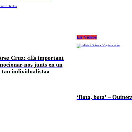
Els Vídeos
Pérez Cruz: «És important
mocionar-nos junts en un
tan individualista»
‘Bota, bota’ – Ouineta