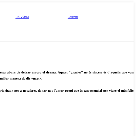
Els Vídeos
Contacte
esta abans de deixar enrere el drama. Aquest “gràcies” no és sincer: és d’aquells que van
a millor manera de dir «next».
oritzar-nos a nosaltres, donar-nos l’amor propi que és tan essencial per viure el més feliç