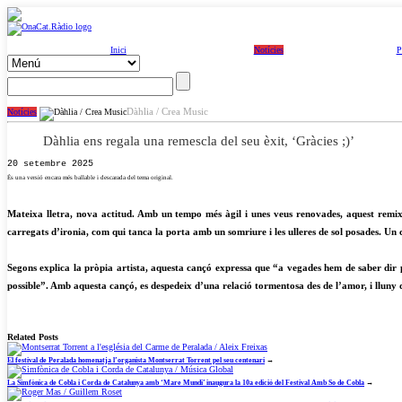
Inici
Notícies
P
Dàhlia / Crea Music
Notícies
Dàhlia ens regala una remescla del seu èxit, ‘Gràcies ;)’
20 setembre 2025
És una versió encara més ballable i descarada del tema original.
Mateixa lletra, nova actitud. Amb un tempo més àgil i unes veus renovades, aquest remix 
carregats d’ironia, com qui tanca la porta amb un somriure i les ulleres de sol posades. Un 
Segons explica la pròpia artista, aquesta cançó expressa que “a vegades hem de saber dir p
possible”. Amb aquesta cançó, es despedeix d’una relació tormentosa des de l’amor, i lluny
Related Posts
El festival de Peralada homenatja l’organista Montserrat Torrent pel seu centenari
→
La Simfònica de Cobla i Corda de Catalunya amb ‘Mare Mundi’ inaugura la 10a edició del Festival Amb So de Cobla
→