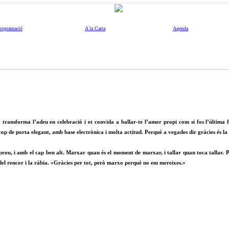
rogramació
A la Carta
Agenda
transforma l’adeu en celebració i et convida a ballar-te l’amor propi com si fos l’última f
cop de porta elegant, amb base electrònica i molta actitud. Perquè a vegades dir gràcies és l
rou, i amb el cap ben alt. Marxar quan és el moment de marxar, i tallar quan toca tallar. Pri
 del rencor i la ràbia. «Gràcies per tot, però marxo perquè no em mereixes.»