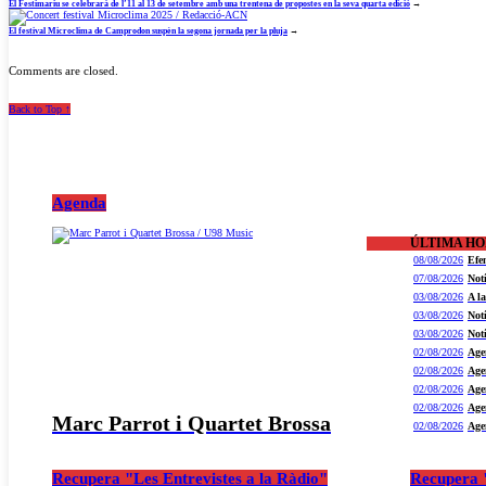
El Festimariu se celebrarà de l’11 al 13 de setembre amb una trentena de propostes en la seva quarta edició
→
El festival Microclima de Camprodon suspèn la segona jornada per la pluja
→
Comments are closed.
Back to Top ↑
Agenda
ÚLTIMA H
08/08/2026
Efe
07/08/2026
Not
03/08/2026
A l
03/08/2026
Not
03/08/2026
Not
02/08/2026
Age
02/08/2026
Age
02/08/2026
Age
02/08/2026
Age
Marc Parrot i Quartet Brossa
02/08/2026
Age
Recupera "Les Entrevistes a la Ràdio"
Recupera "