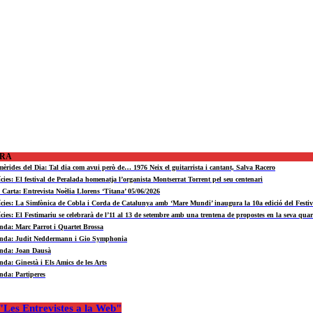
ORA
mèrides del Dia: Tal dia com avui però de… 1976 Neix el guitarrista i cantant, Salva Racero
ícies: El festival de Peralada homenatja l’organista Montserrat Torrent pel seu centenari
a Carta: Entrevista Noèlia Llorens ‘Titana’ 05/06/2026
ícies: La Simfònica de Cobla i Corda de Catalunya amb ‘Mare Mundi’ inaugura la 10a edició del Fest
ícies: El Festimariu se celebrarà de l’11 al 13 de setembre amb una trentena de propostes en la seva quar
nda: Marc Parrot i Quartet Brossa
nda: Judit Neddermann i Gio Symphonia
nda: Joan Dausà
nda: Ginestà i Els Amics de les Arts
nda: Partiperes
Les Entrevistes a la Web"