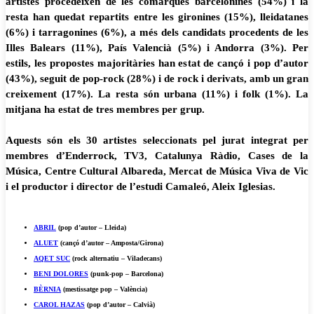
artistes procedeixen de les comarques barcelonines (54%) i la
resta han quedat repartits entre les gironines (15%), lleidatanes
(6%) i tarragonines (6%), a més dels candidats procedents de les
Illes Balears (11%), País Valencià (5%) i Andorra (3%). Per
estils, les propostes majoritàries han estat de cançó i pop d’autor
(43%), seguit de pop-rock (28%) i de rock i derivats, amb un gran
creixement (17%). La resta són urbana (11%) i folk (1%). La
mitjana ha estat de tres membres per grup.
Aquests són els 30 artistes seleccionats pel jurat integrat per
membres d’Enderrock, TV3, Catalunya Ràdio, Cases de la
Música, Centre Cultural Albareda, Mercat de Música Viva de Vic
i el productor i director de l’estudi Camaleó, Aleix Iglesias.
ABRIL
(pop d’autor – Lleida)
ALUET
(cançó d’autor – Amposta/Girona)
AQET SUC
(rock alternatiu – Viladecans)
BENI DOLORES
(punk-pop – Barcelona)
BÈRNIA
(mestissatge pop – València)
CAROL HAZAS
(pop d’autor – Calvià)