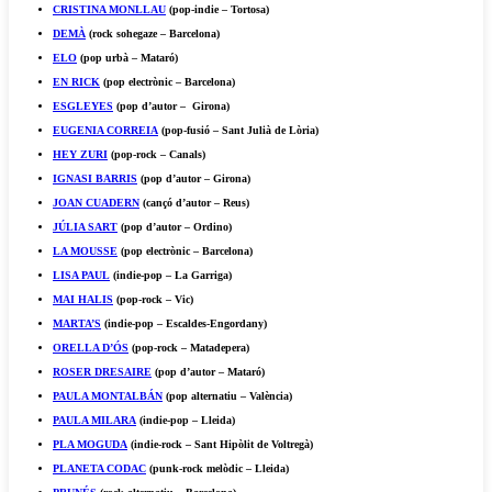
CRISTINA MONLLAU
(pop-indie – Tortosa)
DEMÀ
(rock sohegaze – Barcelona)
ELO
(pop urbà – Mataró)
EN RICK
(pop electrònic – Barcelona)
ESGLEYES
(pop d’autor – Girona)
EUGENIA CORREIA
(pop-fusió – Sant Julià de Lòria)
HEY ZURI
(pop-rock – Canals)
IGNASI BARRIS
(pop d’autor – Girona)
JOAN CUADERN
(cançó d’autor – Reus)
JÚLIA SART
(pop d’autor – Ordino)
LA MOUSSE
(pop electrònic – Barcelona)
LISA PAUL
(indie-pop – La Garriga)
MAI HALIS
(pop-rock – Vic)
MARTA’S
(indie-pop – Escaldes-Engordany)
ORELLA D’ÓS
(pop-rock – Matadepera)
ROSER DRESAIRE
(pop d’autor – Mataró)
PAULA MONTALBÁN
(pop alternatiu – València)
PAULA MILARA
(indie-pop – Lleida)
PLA MOGUDA
(indie-rock – Sant Hipòlit de Voltregà)
PLANETA CODAC
(punk-rock melòdic – Lleida)