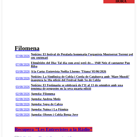
HORA
Filomena
Notícies: El festival de Peralada homenatja l’organista Montserrat Torrent pel
07/08/2026
seu centenari
Efemèrides del Dia: Tal dia com avui però de… 1948 Neix el cantautor Pau
07/08/2026
Riba
03/08/2026
A la Carta: Entrevista Noèlia Llorens ‘Titana’ 05/06/2026
Notícies: La Simfònica de Cobla i Corda de Catalunya amb ‘Mare Mundi’
03/08/2026
inaugura la 10a edició del Festival Amb So de Cobla
Notícies: El Festimariu se celebrarà de l’11 al 13 de setembre amb una
03/08/2026
trentena de propostes en la seva quarta edició
02/08/2026
Agenda: Filomena
02/08/2026
Agenda: Andrea Motis
02/08/2026
Agenda: Sopa de Cabra
02/08/2026
Agenda: Naina i La Fúmiga
02/08/2026
Agenda: Obeses i Cobla Berga Jove
Recupera "Les Entrevistes a la Ràdio"