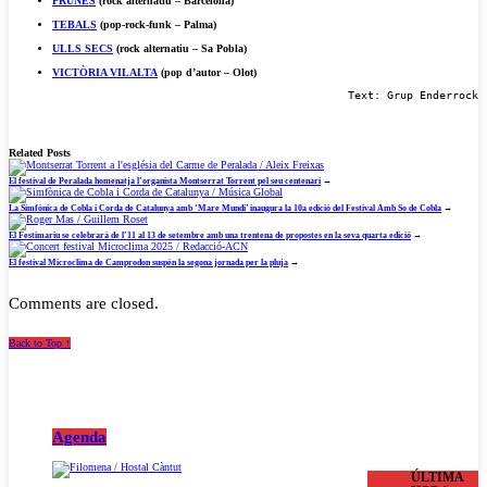
PRUNÉS
(rock alternatiu – Barcelona)
TEBALS
(pop-rock-funk – Palma)
ULLS SECS
(rock alternatiu – Sa Pobla)
VICTÒRIA VILALTA
(pop d’autor – Olot)
Text: Grup Enderrock
Related Posts
El festival de Peralada homenatja l’organista Montserrat Torrent pel seu centenari
→
La Simfònica de Cobla i Corda de Catalunya amb ‘Mare Mundi’ inaugura la 10a edició del Festival Amb So de Cobla
→
El Festimariu se celebrarà de l’11 al 13 de setembre amb una trentena de propostes en la seva quarta edició
→
El festival Microclima de Camprodon suspèn la segona jornada per la pluja
→
Comments are closed.
Back to Top ↑
Agenda
ÚLTIMA