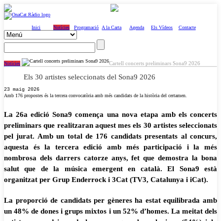
Inici
Notícies
Programació
A la Carta
Agenda
Els Vídeos
Contacte
Cartell concerts preliminars Sona9 2026
Notícies
Els 30 artistes seleccionats del Sona9 2026
23 maig 2026
Amb 176 propostes és la tercera convocatòria amb més candidats de la història del certamen.
La 26a edició Sona9 comença una nova etapa amb els concerts
preliminars que realitzaran aquest mes els 30 artistes seleccionats
pel jurat. Amb un total de 176 candidats presentats al concurs,
aquesta és la tercera edició amb més participació i la més
nombrosa dels darrers catorze anys, fet que demostra la bona
salut que de la música emergent en català. El Sona9 està
organitzat per Grup Enderrock i 3Cat (TV3, Catalunya i iCat).
La proporció de candidats per gèneres ha estat equilibrada amb
un 48% de dones i grups mixtos i un 52% d’homes. La meitat dels