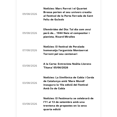
Notícies: Marc Parrot i el Quartet
Brossa porten el seu univers creatiu
09/08/2026
al Festival de la Porta Ferrada de Sant
Feliu de Guíxols
Efemèrides del Dia: Tal dia com avui
09/08/2026
però de… 1944 Neix el compositor i
pianista, Ricard Miralles
Notícies: El festival de Peralada
07/08/2026
homenatja l’organista Montserrat
Torrent pel seu centenari
A la Carta: Entrevista Noèlia Llorens
03/08/2026
‘Titana’ 05/06/2026
Notícies: La Simfònica de Cobla i Corda
de Catalunya amb ‘Mare Mundi’
03/08/2026
inaugura la 10a edició del Festival
Amb So de Cobla
Notícies: El Festimariu se celebrarà de
l’11 al 13 de setembre amb una
03/08/2026
trentena de propostes en la seva
quarta edició