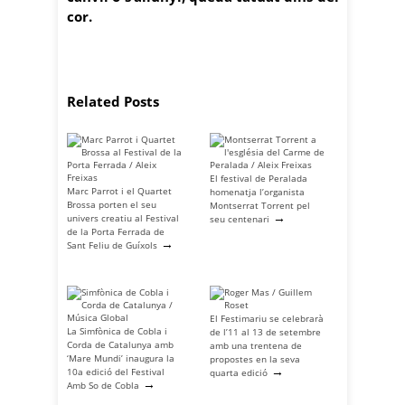
cor.
Related Posts
El festival de Peralada
Marc Parrot i el Quartet
homenatja l’organista
Brossa porten el seu
Montserrat Torrent pel
→
univers creatiu al Festival
seu centenari
de la Porta Ferrada de
→
Sant Feliu de Guíxols
El Festimariu se celebrarà
La Simfònica de Cobla i
de l’11 al 13 de setembre
Corda de Catalunya amb
amb una trentena de
‘Mare Mundi’ inaugura la
propostes en la seva
→
10a edició del Festival
quarta edició
→
Amb So de Cobla