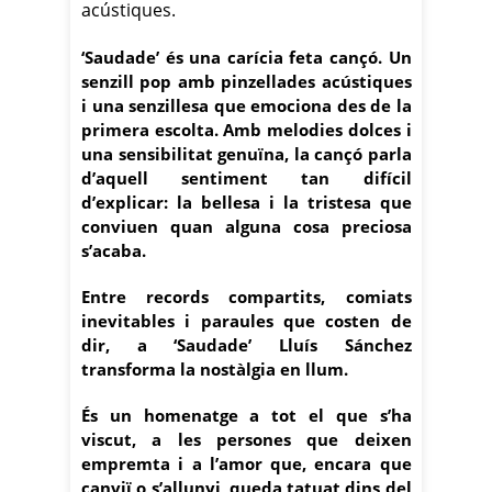
acústiques.
‘Saudade’ és una carícia feta cançó. Un
senzill pop amb pinzellades acústiques
i una senzillesa que emociona des de la
primera escolta. Amb melodies dolces i
una sensibilitat genuïna, la cançó parla
d’aquell sentiment tan difícil
d’explicar: la bellesa i la tristesa que
conviuen quan alguna cosa preciosa
s’acaba.
Entre records compartits, comiats
inevitables i paraules que costen de
dir, a ‘Saudade’ Lluís Sánchez
transforma la nostàlgia en llum.
És un homenatge a tot el que s’ha
viscut, a les persones que deixen
empremta i a l’amor que, encara que
canviï o s’allunyi, queda tatuat dins del