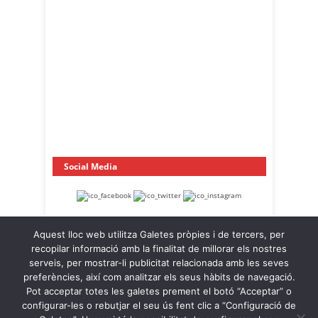
Social Media
Aquest lloc web utilitza Galetes pròpies i de tercers, per
recopilar informació amb la finalitat de millorar els nostres
serveis, per mostrar-li publicitat relacionada amb les seves
preferències, així com analitzar els seus hàbits de navegació.
Pot acceptar totes les galetes prement el botó “Acceptar” o
OnaCat.Ràdio -- Powered by OnaCat.Ràdio
configurar-les o rebutjar el seu ús fent clic a “Configuració de