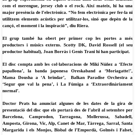
com el merengue, jersey club o el rock. Així mateix, hi ha una
major presència de l’electrònica. “No fem electrònica per fer-la ni
utilitzem elements acústics per utilitzar-los, sinó que depèn de la
cançó, el moment i la inspiració”, diu Riera.
El grup també ha obert per primer cop les portes a més
productors i músics externs. Scotty DK, David Rossell (el seu
productor habitual), Joan Borràs i Genís Trani hi han participat.
El disc compta amb les col·laboracions de Miki Núñez a ‘Efecte
papallona’, la banda japonesa Oreskaband a ‘Moriagatte!’,
Mama Dousha a ‘A brindar’, Balkan Paradise Orchestra a
‘Segur que val la pena’, i La Fúmiga a ‘Extraordinàriament
normal’.
Doctor Prats ha anunciat algunes de les dates de la gira de
presentació del disc que els portarà des de l’abril al setembre per
Barcelona, Camprodon, Tarragona, Mollerussa, Sabadell,
Amposta, Girona, Vic, Alp, Canet de Mar, Tàrrega, Sarral, Santa
Margarida i els Monjos, Bisbal de l’Empordà, Golmés i Falset,