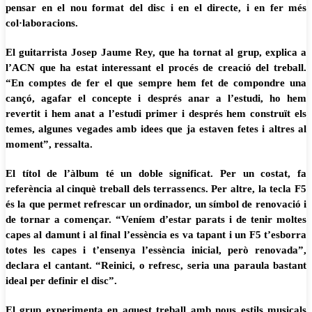
pensar en el nou format del disc i en el directe, i en fer més
col·laboracions.
El guitarrista Josep Jaume Rey, que ha tornat al grup, explica a
l’ACN que ha estat interessant el procés de creació del treball.
“En comptes de fer el que sempre hem fet de compondre una
cançó, agafar el concepte i després anar a l’estudi, ho hem
revertit i hem anat a l’estudi primer i després hem construït els
temes, algunes vegades amb idees que ja estaven fetes i altres al
moment”, ressalta.
El títol de l’àlbum té un doble significat. Per un costat, fa
referència al cinquè treball dels terrassencs. Per altre, la tecla F5
és la que permet refrescar un ordinador, un símbol de renovació i
de tornar a començar. “Veníem d’estar parats i de tenir moltes
capes al damunt i al final l’essència es va tapant i un F5 t’esborra
totes les capes i t’ensenya l’essència inicial, però renovada”,
declara el cantant. “Reinici, o refresc, seria una paraula bastant
ideal per definir el disc”.
El grup experimenta en aquest treball amb nous estils musicals