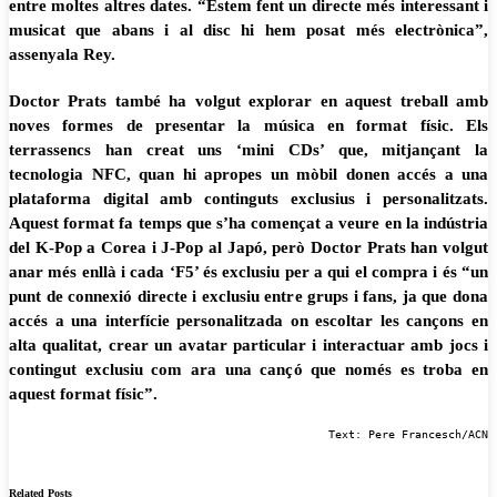
entre moltes altres dates. “Estem fent un directe més interessant i
musicat que abans i al disc hi hem posat més electrònica”,
assenyala Rey.
Doctor Prats també ha volgut explorar en aquest treball amb
noves formes de presentar la música en format físic. Els
terrassencs han creat uns ‘mini CDs’ que, mitjançant la
tecnologia NFC, quan hi apropes un mòbil donen accés a una
plataforma digital amb continguts exclusius i personalitzats.
Aquest format fa temps que s’ha començat a veure en la indústria
del K-Pop a Corea i J-Pop al Japó, però Doctor Prats han volgut
anar més enllà i cada ‘F5’ és exclusiu per a qui el compra i és “un
punt de connexió directe i exclusiu entre grups i fans, ja que dona
accés a una interfície personalitzada on escoltar les cançons en
alta qualitat, crear un avatar particular i interactuar amb jocs i
contingut exclusiu com ara una cançó que només es troba en
aquest format físic”.
Text: Pere Francesch/ACN
Related Posts