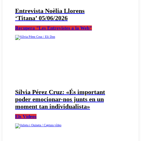
Entrevista Noèlia Llorens
‘Titana’ 05/06/2026
Recupera "Les Entrevistes a la Web"
Sílvia Pérez Cruz: «És important
poder emocionar-nos junts en un
moment tan individualista»
Els Vídeos