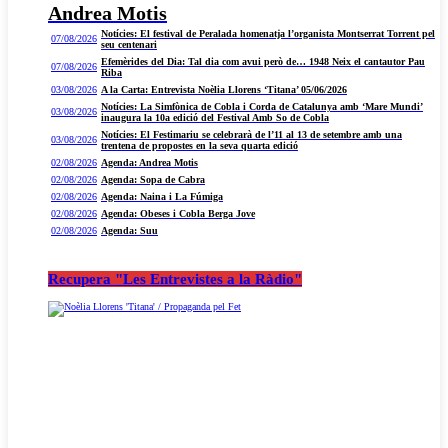
Andrea Motis
Notícies: El festival de Peralada homenatja l’organista Montserrat Torrent pel
07/08/2026
seu centenari
Efemèrides del Dia: Tal dia com avui però de… 1948 Neix el cantautor Pau
07/08/2026
Riba
03/08/2026
A la Carta: Entrevista Noèlia Llorens ‘Titana’ 05/06/2026
Notícies: La Simfònica de Cobla i Corda de Catalunya amb ‘Mare Mundi’
03/08/2026
inaugura la 10a edició del Festival Amb So de Cobla
Notícies: El Festimariu se celebrarà de l’11 al 13 de setembre amb una
03/08/2026
trentena de propostes en la seva quarta edició
02/08/2026
Agenda: Andrea Motis
02/08/2026
Agenda: Sopa de Cabra
02/08/2026
Agenda: Naina i La Fúmiga
02/08/2026
Agenda: Obeses i Cobla Berga Jove
02/08/2026
Agenda: Suu
Recupera "Les Entrevistes a la Ràdio"