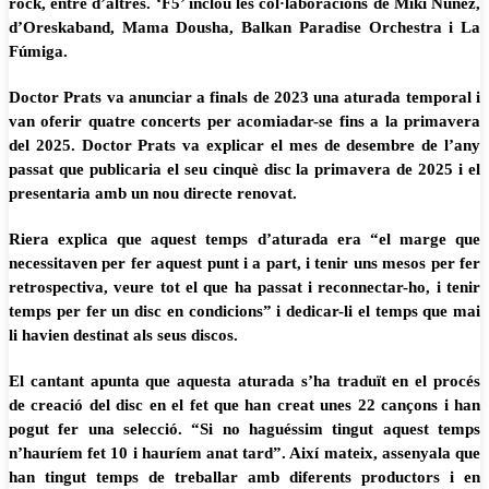
rock, entre d’altres. ‘F5’ inclou les col·laboracions de Miki Núñez,
d’Oreskaband, Mama Dousha, Balkan Paradise Orchestra i La
Fúmiga.
Doctor Prats va anunciar a finals de 2023 una aturada temporal i
van oferir quatre concerts per acomiadar-se fins a la primavera
del 2025. Doctor Prats va explicar el mes de desembre de l’any
passat que publicaria el seu cinquè disc la primavera de 2025 i el
presentaria amb un nou directe renovat.
Riera explica que aquest temps d’aturada era “el marge que
necessitaven per fer aquest punt i a part, i tenir uns mesos per fer
retrospectiva, veure tot el que ha passat i reconnectar-ho, i tenir
temps per fer un disc en condicions” i dedicar-li el temps que mai
li havien destinat als seus discos.
El cantant apunta que aquesta aturada s’ha traduït en el procés
de creació del disc en el fet que han creat unes 22 cançons i han
pogut fer una selecció. “Si no haguéssim tingut aquest temps
n’hauríem fet 10 i hauríem anat tard”. Així mateix, assenyala que
han tingut temps de treballar amb diferents productors i en