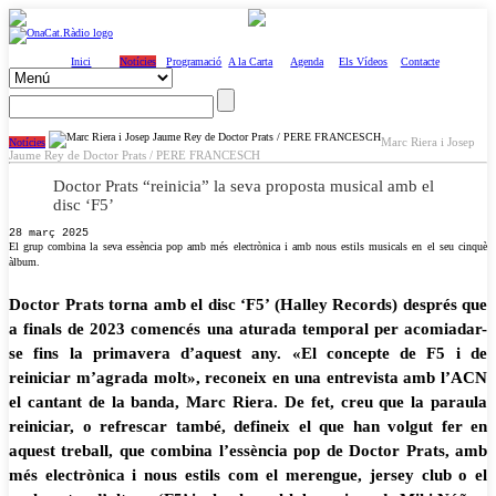
Inici
Notícies
Programació
A la Carta
Agenda
Els Vídeos
Contacte
Marc Riera i Josep
Notícies
Jaume Rey de Doctor Prats / PERE FRANCESCH
Doctor Prats “reinicia” la seva proposta musical amb el
disc ‘F5’
28 març 2025
El grup combina la seva essència pop amb més electrònica i amb nous estils musicals en el seu cinquè
àlbum.
Doctor Prats torna amb el disc ‘F5’ (Halley Records) després que
a finals de 2023 comencés una aturada temporal per acomiadar-
se fins la primavera d’aquest any. «El concepte de F5 i de
reiniciar m’agrada molt», reconeix en una entrevista amb l’ACN
el cantant de la banda, Marc Riera. De fet, creu que la paraula
reiniciar, o refrescar també, defineix el que han volgut fer en
aquest treball, que combina l’essència pop de Doctor Prats, amb
més electrònica i nous estils com el merengue, jersey club o el