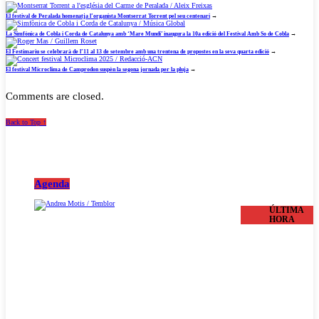
El festival de Peralada homenatja l’organista Montserrat Torrent pel seu centenari
→
La Simfònica de Cobla i Corda de Catalunya amb ‘Mare Mundi’ inaugura la 10a edició del Festival Amb So de Cobla
→
El Festimariu se celebrarà de l’11 al 13 de setembre amb una trentena de propostes en la seva quarta edició
→
El festival Microclima de Camprodon suspèn la segona jornada per la pluja
→
Comments are closed.
Back to Top ↑
Agenda
ÚLTIMA
HORA