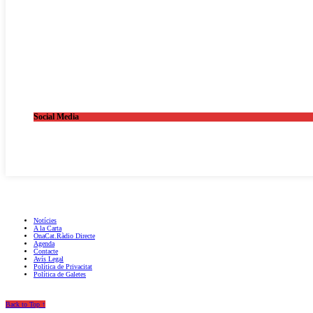
Social Media
OnaCat.Ràdio -- Powered by OnaCat.Ràdio
Notícies
A la Carta
OnaCat.Ràdio Directe
Agenda
Contacte
Avís Legal
Política de Privacitat
Política de Galetes
Back to Top ↑