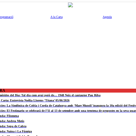
rogramació
A la Carta
Agenda
ORA
mèrides del Dia: Tal dia com avui però de… 1948 Neix el cantautor Pau Riba
a Carta: Entrevista Noèlia Llorens ‘Titana’ 05/06/2026
ícies: La Simfònica de Cobla i Corda de Catalunya amb ‘Mare Mundi’ inaugura la 10a edició del Fest
ícies: El Festimariu se celebrarà de l’11 al 13 de setembre amb una trentena de propostes en la seva quar
nda: Filomena
nda: Andrea Motis
nda: Sopa de Cabra
nda: Naina i La Fúmiga