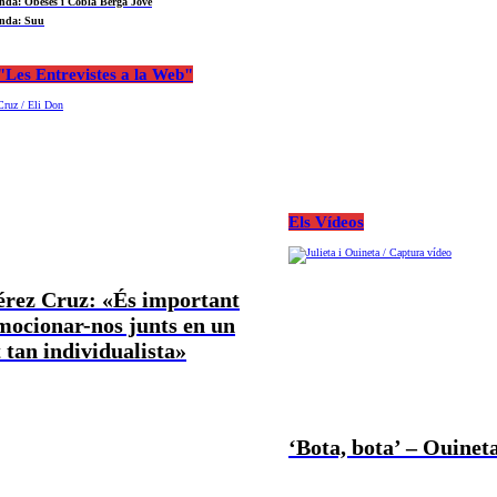
nda: Obeses i Cobla Berga Jove
nda: Suu
Les Entrevistes a la Web"
Els Vídeos
Pérez Cruz: «És important
mocionar-nos junts en un
tan individualista»
‘Bota, bota’ – Ouineta