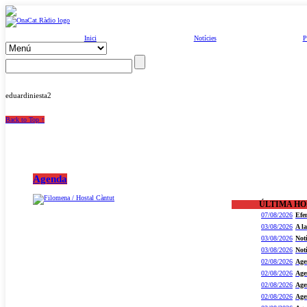
Inici
Notícies
P
eduardiniesta2
Back to Top ↑
Agenda
ÚLTIMA H
07/08/2026
Efe
03/08/2026
A l
03/08/2026
Not
03/08/2026
Not
02/08/2026
Age
02/08/2026
Age
02/08/2026
Age
02/08/2026
Age