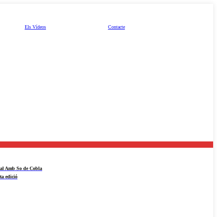
Els Vídeos
Contacte
ival Amb So de Cobla
ta edició