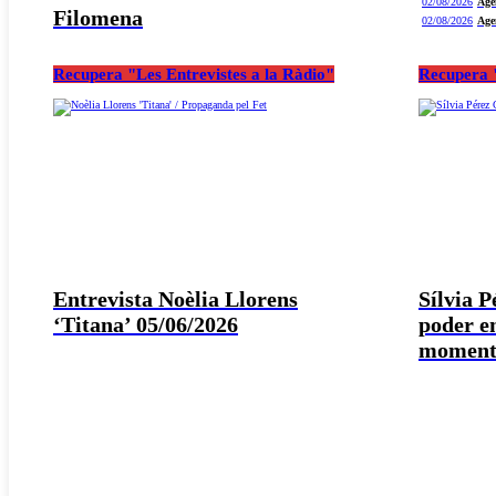
02/08/2026
Age
Filomena
02/08/2026
Age
Recupera "Les Entrevistes a la Ràdio"
Recupera "
Entrevista Noèlia Llorens
Sílvia 
‘Titana’ 05/06/2026
poder e
moment 