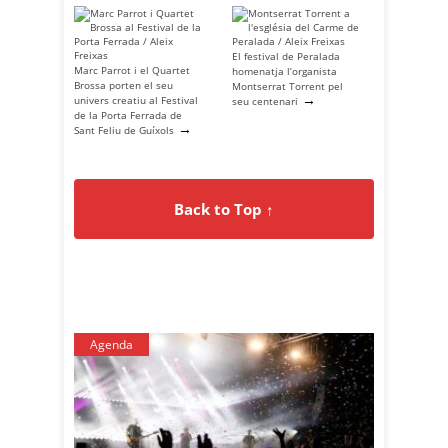
El festival de Peralada
Marc Parrot i el Quartet
homenatja l’organista
Brossa porten el seu
Montserrat Torrent pel
→
univers creatiu al Festival
seu centenari
de la Porta Ferrada de
→
Sant Feliu de Guíxols
Back to Top ↑
Agenda