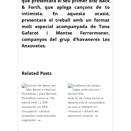
que presentarà el seu primer disc Back
& Forth, que aplega cançons de to
intimista. En aquesta ocasió,
presentarà el treball amb un format
molt especial acompanyada de Tona
Gafarot i Montse Ferrermoner,
companyes del grup d’havaneres Les
Anxovetes.
Related Posts
Portalblau tanca la 19a
Amb So de Cobla tanca la
edició amb 12.500
desena edició consolidant-
assistents, un 98%
se com a referent en
d’ocupació i catorze
innovació i difusió del
→
propostes amb entrades
patrimoni musical
→
esgotades