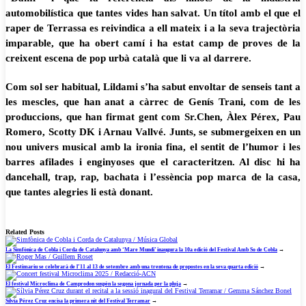
automobilística que tantes vides han salvat. Un títol amb el que el
raper de Terrassa es reivindica a ell mateix i a la seva trajectòria
imparable, que ha obert camí i ha estat camp de proves de la
creixent escena de pop urbà català que li va al darrere.
Com sol ser habitual, Lildami s’ha sabut envoltar de senseis tant a
les mescles, que han anat a càrrec de Genís Trani, com de les
produccions, que han firmat gent com Sr.Chen, Àlex Pérex, Pau
Romero, Scotty DK i Arnau Vallvé. Junts, se submergeixen en un
nou univers musical amb la ironia fina, el sentit de l’humor i les
barres afilades i enginyoses que el caracteritzen. Al disc hi ha
dancehall, trap, rap, bachata i l’essència pop marca de la casa,
que tantes alegries li està donant.
Related Posts
La Simfònica de Cobla i Corda de Catalunya amb ‘Mare Mundi’ inaugura la 10a edició del Festival Amb So de Cobla
→
El Festimariu se celebrarà de l’11 al 13 de setembre amb una trentena de propostes en la seva quarta edició
→
El festival Microclima de Camprodon suspèn la segona jornada per la pluja
→
Sílvia Pérez Cruz encisa la primera nit del Festival Terramar
→