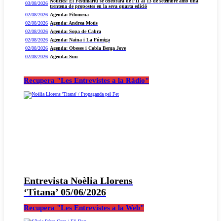
Notícies: El Festimariu se celebrarà de l’11 al 13 de setembre amb una
03/08/2026
trentena de propostes en la seva quarta edició
02/08/2026
Agenda: Filomena
02/08/2026
Agenda: Andrea Motis
02/08/2026
Agenda: Sopa de Cabra
02/08/2026
Agenda: Naina i La Fúmiga
02/08/2026
Agenda: Obeses i Cobla Berga Jove
02/08/2026
Agenda: Suu
Recupera "Les Entrevistes a la Ràdio"
Entrevista Noèlia Llorens
‘Titana’ 05/06/2026
Recupera "Les Entrevistes a la Web"