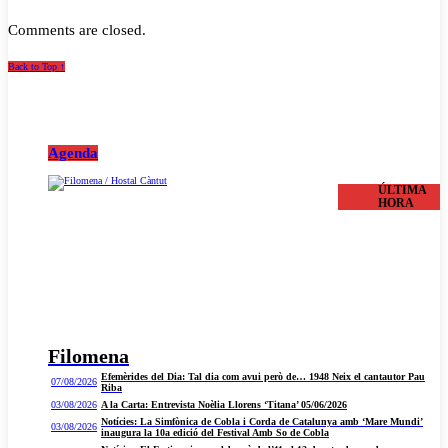
Comments are closed.
Back to Top ↑
Agenda
ÚLTIMA
HORA
Filomena
Efemèrides del Dia: Tal dia com avui però de… 1948 Neix el cantautor Pau
07/08/2026
Riba
03/08/2026
A la Carta: Entrevista Noèlia Llorens ‘Titana’ 05/06/2026
Notícies: La Simfònica de Cobla i Corda de Catalunya amb ‘Mare Mundi’
03/08/2026
inaugura la 10a edició del Festival Amb So de Cobla