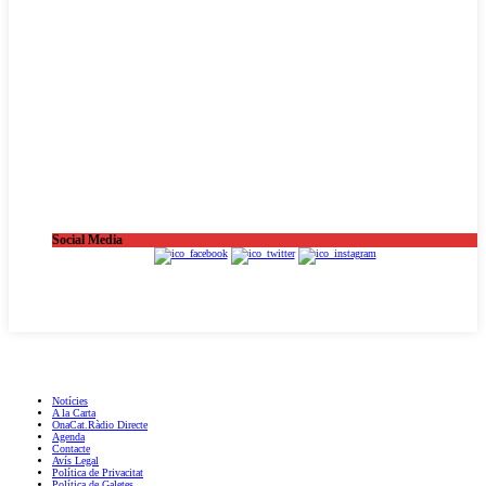
Social Media
OnaCat.Ràdio -- Powered by OnaCat.Ràdio
Notícies
A la Carta
OnaCat.Ràdio Directe
Agenda
Contacte
Avís Legal
Política de Privacitat
Política de Galetes