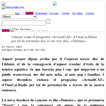
Inici
Notícies
Programació
A la Carta
Agenda
Els Vídeos
Contacte
Foto: Pau Griera
Notícies
Lildami visita el programa «ActualiCAT» d’OnaCat.Ràdio
per tal de presentar-nos el seu nou disc, «Dummy»
21 febrer 2023
Serà aquest divendres, dia 24 (9h, 13h i 19h).
Aquest proper dijous arriba per fi l’esperat tercer disc de
Lildami, el de la consagració d’aquest creador d’èxits de la
música aquàtica -la que barreja pop i rap- que impacten a un
públic transversal, des del més urbà, al més pop i familiar. I
aquest divendres visitarà el programa «ActualiCAT»
d’OnaCat.Ràdio per tal de presentar-ho a través de la nostra
emissora.
La nova tiradera de cançons es diu «Dummy», que es pronuncia
“Dami” i que fa referència als ninots de la indústria