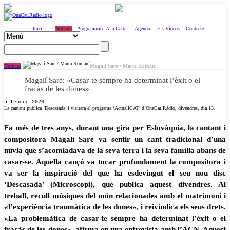
Inici
Notícies
Programació
A la Carta
Agenda
Els Vídeos
Contacte
Magalí Sare / Marta Romaní
Notícies
Magalí Sare: «Casar-te sempre ha determinat l’èxit o el
fracàs de les dones»
5 febrer 2026
La cantant publica ‘Descasada’ i visitarà el programa ‘ActualiCAT’ d’OnaCat.Ràdio, divendres, dia 13.
Fa més de tres anys, durant una gira per Eslovàquia, la cantant i
compositora Magalí Sare va sentir un cant tradicional d’una
núvia que s’acomiadava de la seva terra i la seva família abans de
casar-se. Aquella cançó va tocar profundament la compositora i
va ser la inspiració del que ha esdevingut el seu nou disc
‘Descasada’ (Microscopi), que publica aquest divendres. Al
treball, recull músiques del món relacionades amb el matrimoni i
«l’experiència traumàtica de les dones», i reivindica els seus drets.
«La problemàtica de casar-te sempre ha determinat l’èxit o el
fracàs de les dones», afirma en una entrevista amb l’ACN. Aquest