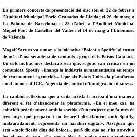
Els primers concerts de presentació del disc són el 22 de febrer a
l’Auditori Municipal Enric Granados de Lleida; el 26 de març a
La Paloma de Barcelona; el 25 d’abril a l’Auditori Municipal
Miquel Pont de Castellar del Vallès i el 14 de maig a l’Etnomusic
de València.
Magalí Sare es va sumar a la iniciativa ‘Boicot a Spotify’ al costat
de més d’una setantena de cantants i grups dels Països Catalans.
Un dels motius més destacats era que, segons van criticar en un
comunicat, Spotify «finança la indústria armamentística en temps
de rearmament i genocidis» i que als Estats Units «la plataforma
emet anuncis d’ICE, l’agència de control d’immigració i duanes».
La cantant reflexiona que a cada artista li arriba d’una manera
diferent el fet d’abandonar la plataforma. «En el meu cas, ha
coincidit pràcticament amb la sortida d’un projecte que fa més de
tres anys que preparo i no treure’l directament amb Spotify,
malauradament, representa un harakiri digital». Assegura que
està «molt ficada dins del boicot», però diu que no s’ha atrevit a
fer el pas de cop. «La meva idea és poder anar abandonant