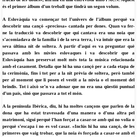
és el primer àlbum d’un treball que tindrà un segon volum.
A Eslovàquia va començar tot l’univers de l’àlbum perquè va
descobrir una cançó «preciosa» cantada per dones. Quan va fer-
ne la traducció va descobrir que qui cantava era una noia que
s’acomiadava de la família i de la seva terra, i va intuir que era la
seva última nit de soltera. A partir d’aquí es va preguntar què
passava amb les núvies eslovaques i va descobrir que a
Eslovàquia han preservat molt més tota la música relacionada
amb el casament. Detalla que hi ha una cançó per a cada etapa de
la cerimònia, fins i tot per a la nit prèvia de soltera, però també
per al moment que li posen el vestit a la núvia o el moment del
brindis. Tot i això se’n va adonar que no era una qüestió puntual
d’un país, sinó que passava a tot el món.
A la península Ibèrica, diu, hi ha moltes cançons que parlen de la
dona que ha estat travessada d’una manera o d’una altra pel
matrimoni, sigui perquè l’han forçat a casar-se amb qui no volia o
perquè s’escapa i no es vol casar. «Inclús hi ha una cançó, de les
primeres que vaig trobar, que la noia és forçada a casar-se amb el