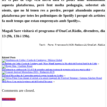
aquesta plataforma, però fent molta pedagogia, sobretot als
oients, que no hi tenen res a perdre, perquè abandonin aquesta
plataforma per totes les polèmiques de Spotify i perquè els artistes
fa molt temps que estan emprenyats amb Spotify».
Magalí Sare visitarà el programa d’OnaCat.Ràdio, divendres, dia
13 (9h, 13h i 19h).
Text: Pere Francesch/ACN-Redacció/OnaCat.Ràdio
Related Posts
La Simfònica de Cobla i Corda de Catalunya amb ‘Mare Mundi’ inaugura la 10a edició del Festival Amb So de Cobla
→
El Festimariu se celebrarà de l’11 al 13 de setembre amb una trentena de propostes en la seva quarta edició
→
El festival Microclima de Camprodon suspèn la segona jornada per la pluja
→
Sílvia Pérez Cruz encisa la primera nit del Festival Terramar
→
Comments are closed.
Back to Top ↑