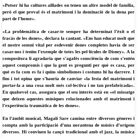
«Potser hi ha cultures aïllades on tenen un altre model de família,
però el que preval és el matrimoni i la dominació de la dona per
part de l’home».
«La problemàtica de casar-te sempre ha determinat l’èxit o el
fracàs de les dones», declara la cantant. «Ens han educat molt que
el nostre somni vital per esdevenir dones completes havia de ser
casar-nos i tenim l’exemple de totes les pel·lícules de Disney». A la
compositora li agradaria que s’agafés consciència de com s’entén
aquest compromís i que la gent es pregunti per què es casa, per
què es fa com es fa i quins simbolismes i costums hi ha darrere. I
fins i tot opina que s’hauria de canviar «la festa del matrimoni i
portar-la a una cosa molt més col·lectiva i no tan prefabricada».
En qualsevol cas, assegura que el seu interès està en «el missatge
que deixen aquestes músiques relacionades amb el matrimoni i
l’experiència traumàtica de les dones».
En l’àmbit musical, Magalí Sare camina entre diversos gèneres i
compta amb la participació d’una norantena de músics d’orígens
diversos. Hi conviuen la cançó tradicional amb el jazz, la música