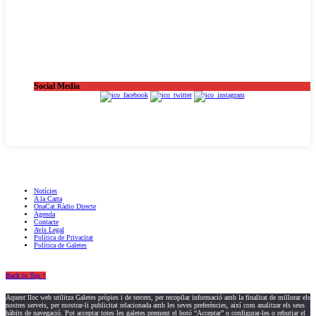
Social Media
OnaCat.Ràdio -- Powered by OnaCat.Ràdio
Notícies
A la Carta
OnaCat.Ràdio Directe
Agenda
Contacte
Avís Legal
Política de Privacitat
Política de Galetes
Back to Top ↑
Aquest lloc web utilitza Galetes pròpies i de tercers, per recopilar informació amb la finalitat de millorar els
nostres serveis, per mostrar-li publicitat relacionada amb les seves preferències, així com analitzar els seus
hàbits de navegació. Pot acceptar totes les galetes prement el botó “Acceptar” o configurar-les o rebutjar el