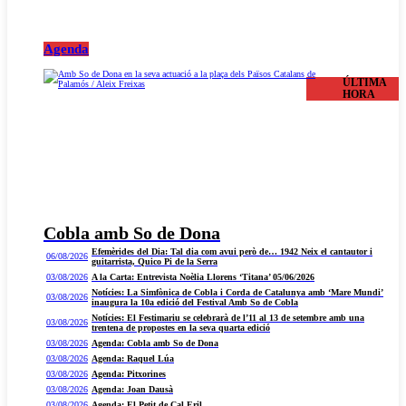
Agenda
ÚLTIMA
HORA
Cobla amb So de Dona
Efemèrides del Dia: Tal dia com avui però de… 1942 Neix el cantautor i
06/08/2026
guitarrista, Quico Pi de la Serra
03/08/2026
A la Carta: Entrevista Noèlia Llorens ‘Titana’ 05/06/2026
Notícies: La Simfònica de Cobla i Corda de Catalunya amb ‘Mare Mundi’
03/08/2026
inaugura la 10a edició del Festival Amb So de Cobla
Notícies: El Festimariu se celebrarà de l’11 al 13 de setembre amb una
03/08/2026
trentena de propostes en la seva quarta edició
03/08/2026
Agenda: Cobla amb So de Dona
03/08/2026
Agenda: Raquel Lúa
03/08/2026
Agenda: Pitxorines
03/08/2026
Agenda: Joan Dausà
03/08/2026
Agenda: El Petit de Cal Eril