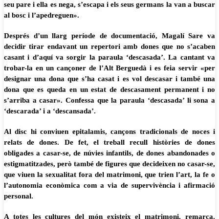
seu pare i ella es nega, s’escapa i els seus germans la van a buscar
al bosc i l’apedreguen».
Després d’un llarg període de documentació, Magalí Sare va
decidir tirar endavant un repertori amb dones que no s’acaben
casant i d’aquí va sorgir la paraula ‘descasada’. La cantant va
trobar-la en un cançoner de l’Alt Berguedà i es feia servir «per
designar una dona que s’ha casat i es vol descasar i també una
dona que es queda en un estat de descasament permanent i no
s’arriba a casar». Confessa que la paraula ‘descasada’ li sona a
‘descarada’ i a ‘descansada’.
Al disc hi conviuen epitalamis, cançons tradicionals de noces i
relats de dones. De fet, el treball recull històries de dones
obligades a casar-se, de núvies infantils, de dones abandonades o
estigmatitzades, però també de figures que decideixen no casar-se,
que viuen la sexualitat fora del matrimoni, que trien l’art, la fe o
l’autonomia econòmica com a via de supervivència i afirmació
personal.
A totes les cultures del món existeix el matrimoni, remarca.