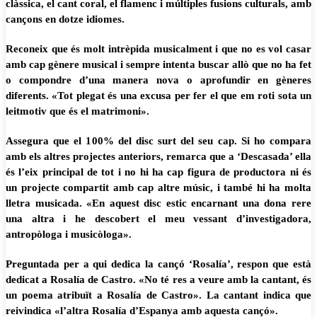
clàssica, el cant coral, el flamenc i múltiples fusions culturals, amb
cançons en dotze idiomes.
Reconeix que és molt intrèpida musicalment i que no es vol casar
amb cap gènere musical i sempre intenta buscar allò que no ha fet
o compondre d’una manera nova o aprofundir en gèneres
diferents. «Tot plegat és una excusa per fer el que em roti sota un
leitmotiv que és el matrimoni».
Assegura que el 100% del disc surt del seu cap. Si ho compara
amb els altres projectes anteriors, remarca que a ‘Descasada’ ella
és l’eix principal de tot i no hi ha cap figura de productora ni és
un projecte compartit amb cap altre músic, i també hi ha molta
lletra musicada. «En aquest disc estic encarnant una dona rere
una altra i he descobert el meu vessant d’investigadora,
antropòloga i musicòloga».
Preguntada per a qui dedica la cançó ‘Rosalía’, respon que està
dedicat a Rosalía de Castro. «No té res a veure amb la cantant, és
un poema atribuït a Rosalía de Castro». La cantant indica que
reivindica «l’altra Rosalía d’Espanya amb aquesta cançó».