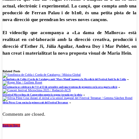
actual, electrònic i experimental. La cançó, que compta amb una
producció de Ferran Palau i de b1n0, és una petita pista de la
nova direcció que prendran les seves noves cançons.
El videoclip que acompanya a «La dama de Mallorca» està
realitzat en col·laboració amb la direcció creativa, producció i
direcció d’Esther Ji, Júlia Aguilar, Andrea Doy i Mar Poblet, on
han creat i materialitzat la nova proposta visual de Maria Hein.
Related Posts
La Simfònica de Cobla i Corda de Catalunya amb ‘Mare Mundi’ inaugura la 10a edició del Festival Amb So de Cobla
→
El Festimariu se celebrarà de l’11 al 13 de setembre amb una trentena de propostes en la seva quarta edició
→
El festival Microclima de Camprodon suspèn la segona jornada per la pluja
→
Sílvia Pérez Cruz encisa la primera nit del Festival Terramar
→
Comments are closed.
Back to Top ↑