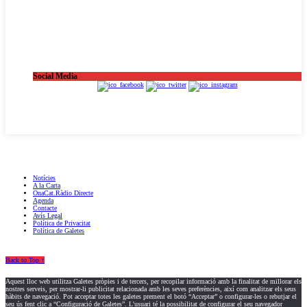
Social Media
OnaCat.Ràdio -- Powered by OnaCat.Ràdio
Notícies
A la Carta
OnaCat.Ràdio Directe
Agenda
Contacte
Avís Legal
Política de Privacitat
Política de Galetes
Back to Top ↑
Aquest lloc web utilitza Galetes pròpies i de tercers, per recopilar informació amb la finalitat de millorar els
nostres serveis, per mostrar-li publicitat relacionada amb les seves preferències, així com analitzar els seus
hàbits de navegació. Pot acceptar totes les galetes prement el botó “Acceptar” o configurar-les o rebutjar el
seu ús fent clic a “Configuració de Galetes”. L'usuari té la possibilitat de configurar el seu navegador