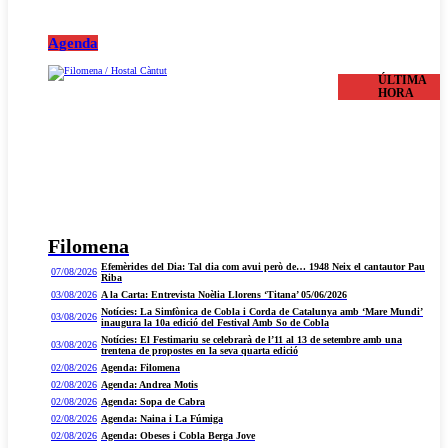
Agenda
ÚLTIMA
HORA
Filomena
Efemèrides del Dia: Tal dia com avui però de… 1948 Neix el cantautor Pau
07/08/2026
Riba
03/08/2026
A la Carta: Entrevista Noèlia Llorens ‘Titana’ 05/06/2026
Notícies: La Simfònica de Cobla i Corda de Catalunya amb ‘Mare Mundi’
03/08/2026
inaugura la 10a edició del Festival Amb So de Cobla
Notícies: El Festimariu se celebrarà de l’11 al 13 de setembre amb una
03/08/2026
trentena de propostes en la seva quarta edició
02/08/2026
Agenda: Filomena
02/08/2026
Agenda: Andrea Motis
02/08/2026
Agenda: Sopa de Cabra
02/08/2026
Agenda: Naina i La Fúmiga
02/08/2026
Agenda: Obeses i Cobla Berga Jove