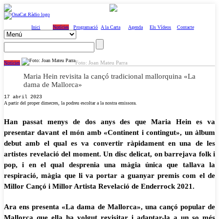
Inici
Notícies
Programació
A la Carta
Agenda
Els Vídeos
Contacte
Foto: Joan Mateu Parra
Notícies
Maria Hein revisita la cançó tradicional mallorquina «La
dama de Mallorca»
17 abril 2023
A partir del proper dimecres, la podreu escoltar a la nostra emissora.
Han passat menys de dos anys des que Maria Hein es va
presentar davant el món amb «Continent i contingut», un àlbum
debut amb el qual es va convertir ràpidament en una de les
artistes revelació del moment. Un disc delicat, on barrejava folk i
pop, i en el qual desprenia una màgia única que tallava la
respiració, màgia que li va portar a guanyar premis com el de
Millor Cançó i Millor Artista Revelació de Enderrock 2021.
Ara ens presenta «La dama de Mallorca», una cançó popular de
Mallorca que ella ha volgut revisitar i adaptar-la a un so més