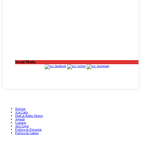
Social Media
OnaCat.Ràdio -- Powered by OnaCat.Ràdio
Notícies
A la Carta
OnaCat.Ràdio Directe
Agenda
Contacte
Avís Legal
Política de Privacitat
Política de Galetes