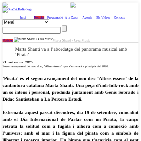
Inici
Notícies
Programació
A la Carta
Agenda
Els Vídeos
Contacte
Marta Shanti / Crea Music
Notícies
Marta Shanti va a l’abordatge del panorama musical amb
‘Pirata’
21 setembre 2025
Segon avançament del nou disc, ‘Altres éssers’, que s’estrenarà a principis del 2026.
‘Pirata’ és el segon avançament del nou disc ‘Altres éssers’ de la
cantautora catalana Marta Shanti. Una peça d’indi-folk-rock amb
un so intens i personal, produïda juntament amb Genís Sobrado i
Dídac Santisteban a La Peixera Estudi.
Estrenada aquest passat divendres, dia 19 de setembre, coincidint
amb el Dia Internacional de Parlar com un Pirata, la cançó
retrata la solitud com a fugida i alhora com a connexió amb
l’univers; amb el mar i la figura del pirata com a símbols de
llibertat i recerca interior. Un himne que t’acaricia com el vent