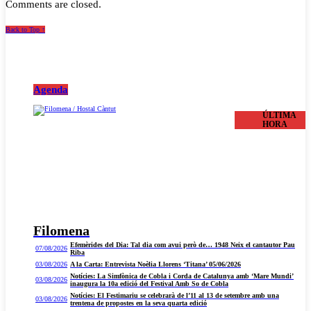
Comments are closed.
Back to Top ↑
Agenda
ÚLTIMA
HORA
Filomena
Efemèrides del Dia: Tal dia com avui però de… 1948 Neix el cantautor Pau
07/08/2026
Riba
03/08/2026
A la Carta: Entrevista Noèlia Llorens ‘Titana’ 05/06/2026
Notícies: La Simfònica de Cobla i Corda de Catalunya amb ‘Mare Mundi’
03/08/2026
inaugura la 10a edició del Festival Amb So de Cobla
Notícies: El Festimariu se celebrarà de l’11 al 13 de setembre amb una
03/08/2026
trentena de propostes en la seva quarta edició