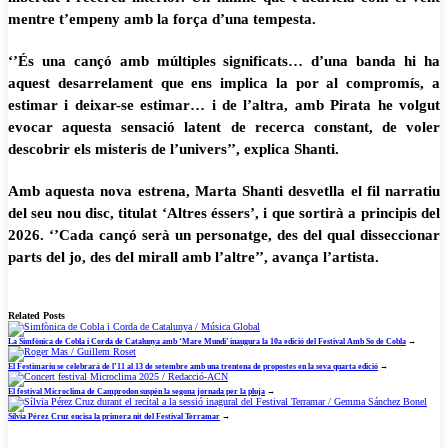
mentre t’empeny amb la força d’una tempesta.
‘’És una cançó amb múltiples significats… d’una banda hi ha
aquest desarrelament que ens implica la por al compromís, a
estimar i deixar-se estimar… i de l’altra, amb Pirata he volgut
evocar aquesta sensació latent de recerca constant, de voler
descobrir els misteris de l’univers’’, explica Shanti.
Amb aquesta nova estrena, Marta Shanti desvetlla el fil narratiu
del seu nou disc, titulat ‘Altres éssers’, i que sortirà a principis del
2026. ‘’Cada cançó serà un personatge, des del qual disseccionar
parts del jo, des del mirall amb l’altre’’, avança l’artista.
Related Posts
La Simfònica de Cobla i Corda de Catalunya amb ‘Mare Mundi’ inaugura la 10a edició del Festival Amb So de Cobla
→
El Festimariu se celebrarà de l’11 al 13 de setembre amb una trentena de propostes en la seva quarta edició
→
El festival Microclima de Camprodon suspèn la segona jornada per la pluja
→
Sílvia Pérez Cruz encisa la primera nit del Festival Terramar
→