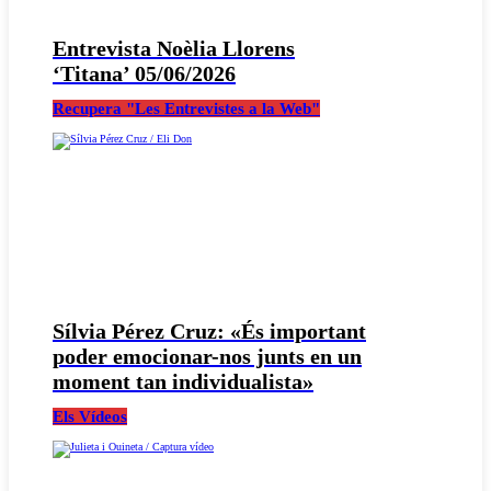
Entrevista Noèlia Llorens
‘Titana’ 05/06/2026
Recupera "Les Entrevistes a la Web"
Sílvia Pérez Cruz: «És important
poder emocionar-nos junts en un
moment tan individualista»
Els Vídeos