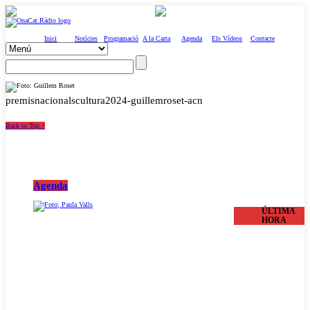
Inici
Notícies
Programació
A la Carta
Agenda
Els Vídeos
Contacte
premisnacionalscultura2024-guillemroset-acn
Back to Top ↑
Agenda
ÚLTIMA
HORA