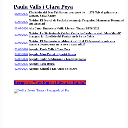
Paula Valls i Clara Peya
Efemèrides del Dia: Tal dia com avui però de… 1976 Neix el guitarrista i
08/08/2026
cantant, Salva Racero
Notícies: El festival de Peralada homenatja l’organista Montserrat Torrent pel
07/08/2026
seu centenari
03/08/2026
A la Carta: Entrevista Noèlia Llorens ‘Titana’ 05/06/2026
Notícies: La Simfònica de Cobla i Corda de Catalunya amb ‘Mare Mundi’
03/08/2026
inaugura la 10a edició del Festival Amb So de Cobla
Notícies: El Festimariu se celebrarà de l’11 al 13 de setembre amb una
03/08/2026
trentena de propostes en la seva quarta edició
02/08/2026
Agenda: Paula Valls i Clara Peya
02/08/2026
Agenda: Marc Parrot i Quartet Brossa
02/08/2026
Agenda: Judit Neddermann i Gio Symphonia
02/08/2026
Agenda: Joan Dausà
02/08/2026
Agenda: Ginestà i Els Amics de les Arts
Recupera "Les Entrevistes a la Ràdio"