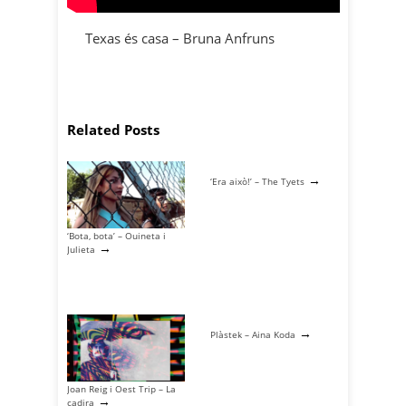
Texas és casa – Bruna Anfruns
Related Posts
→
‘Era això!’ – The Tyets
‘Bota, bota’ – Ouineta i
→
Julieta
→
Plàstek – Aina Koda
Joan Reig i Oest Trip – La
→
cadira