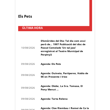
Els Pets
ÚLTIMA HORA
Efemèrides del Dia: Tal dia com avui
però de… 1997 Publicació del disc de
10/08/2026
Pascal Comelade ‘Un tal jazz’
enregistrat al Teatre Municipal de
Perpinyà
09/08/2026
Agenda: Els Pets
Agenda: Ouineta, Partiperes, Habla de
09/08/2026
Mí en Presente i Iriex
Agenda: Okdw, La Sra. Tomasa, El
09/08/2026
Pony Menut …
09/08/2026
Agenda: Tarta Relena
Agenda: Cloe Riembau i Remei de Ca la
09/08/2026