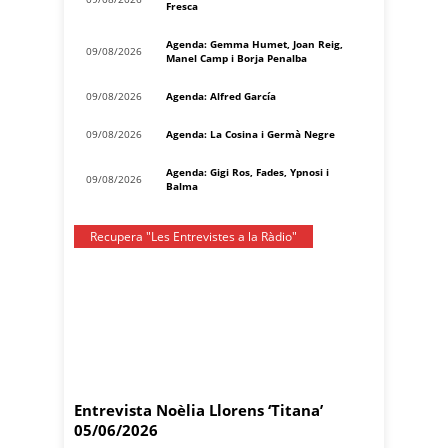
Fresca
Agenda: Gemma Humet, Joan Reig,
09/08/2026
Manel Camp i Borja Penalba
09/08/2026
Agenda: Alfred García
09/08/2026
Agenda: La Cosina i Germà Negre
Agenda: Gigi Ros, Fades, Ypnosi i
09/08/2026
Balma
Recupera "Les Entrevistes a la Ràdio"
Entrevista Noèlia Llorens ‘Titana’
05/06/2026