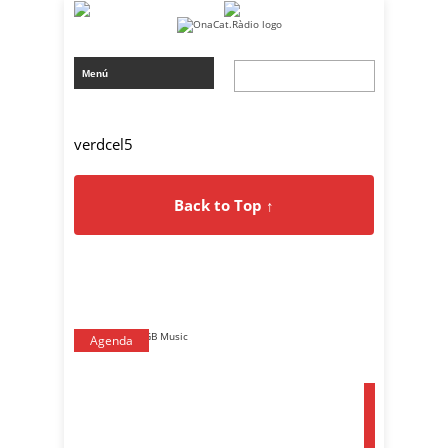
verdcel5
Back to Top ↑
Agenda