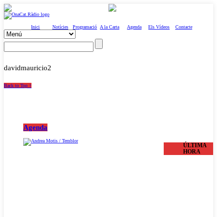
Inici
Notícies
Programació
A la Carta
Agenda
Els Vídeos
Contacte
davidmauricio2
Back to Top ↑
Agenda
ÚLTIMA
HORA