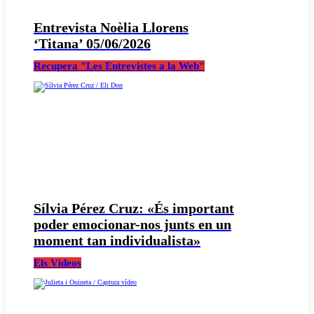
Entrevista Noèlia Llorens
‘Titana’ 05/06/2026
Recupera "Les Entrevistes a la Web"
Sílvia Pérez Cruz: «És important
poder emocionar-nos junts en un
moment tan individualista»
Els Vídeos