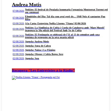
Andrea Motis
Notícies: El festival de Peralada homenatja l’organista Montserrat Torrent pel
07/08/2026
seu centenari
Efemèrides del Dia: Tal dia com avui però de… 1948 Neix el cantautor Pau
07/08/2026
Riba
03/08/2026
A la Carta: Entrevista Noèlia Llorens ‘Titana’ 05/06/2026
Notícies: La Simfònica de Cobla i Corda de Catalunya amb ‘Mare Mundi’
03/08/2026
inaugura la 10a edició del Festival Amb So de Cobla
Notícies: El Festimariu se celebrarà de l’11 al 13 de setembre amb una
03/08/2026
trentena de propostes en la seva quarta edició
02/08/2026
Agenda: Andrea Motis
02/08/2026
Agenda: Sopa de Cabra
02/08/2026
Agenda: Naina i La Fúmiga
02/08/2026
Agenda: Obeses i Cobla Berga Jove
02/08/2026
Agenda: Suu
Recupera "Les Entrevistes a la Ràdio"