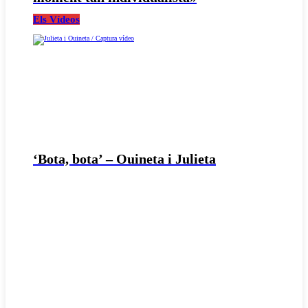
Els Vídeos
‘Bota, bota’ – Ouineta i Julieta