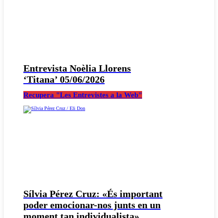
Entrevista Noèlia Llorens
‘Titana’ 05/06/2026
Recupera "Les Entrevistes a la Web"
Sílvia Pérez Cruz: «És important
poder emocionar-nos junts en un
moment tan individualista»