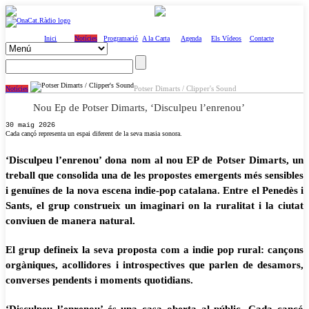
Inici
Notícies
Programació
A la Carta
Agenda
Els Vídeos
Contacte
Potser Dimarts / Clipper's Sound
Notícies
Nou Ep de Potser Dimarts, ‘Disculpeu l’enrenou’
30 maig 2026
Cada cançó representa un espai diferent de la seva masia sonora.
‘Disculpeu l’enrenou’ dona nom al nou EP de Potser Dimarts, un
treball que consolida una de les propostes emergents més sensibles
i genuïnes de la nova escena indie-pop catalana. Entre el Penedès i
Sants, el grup construeix un imaginari on la ruralitat i la ciutat
conviuen de manera natural.
El grup defineix la seva proposta com a indie pop rural: cançons
orgàniques, acollidores i introspectives que parlen de desamors,
converses pendents i moments quotidians.