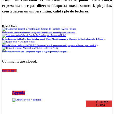
‘Disculpeu l’enrenou’ és una casa oberta al públic. Cada cançó
representa un espai diferent d’aquesta masia sonora i, plegades,
construeixen un univers íntim, càlid i ple de textures.
Related Posts
El festival de Peralada homenatja l’organista Montserrat Torrent pel seu centenari
→
La Simfònica de Cobla i Corda de Catalunya amb ‘Mare Mundi’ inaugura la 10a edició del Festival Amb So de Cobla
→
El Festimariu se celebrarà de l’11 al 13 de setembre amb una trentena de propostes en la seva quarta edició
→
El festival Microclima de Camprodon suspèn la segona jornada per la pluja
→
Comments are closed.
Back to Top ↑
Agenda
ÚLTIMA
HORA