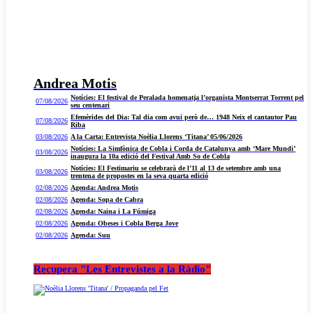
Andrea Motis
Notícies: El festival de Peralada homenatja l’organista Montserrat Torrent pel
07/08/2026
seu centenari
Efemèrides del Dia: Tal dia com avui però de… 1948 Neix el cantautor Pau
07/08/2026
Riba
03/08/2026
A la Carta: Entrevista Noèlia Llorens ‘Titana’ 05/06/2026
Notícies: La Simfònica de Cobla i Corda de Catalunya amb ‘Mare Mundi’
03/08/2026
inaugura la 10a edició del Festival Amb So de Cobla
Notícies: El Festimariu se celebrarà de l’11 al 13 de setembre amb una
03/08/2026
trentena de propostes en la seva quarta edició
02/08/2026
Agenda: Andrea Motis
02/08/2026
Agenda: Sopa de Cabra
02/08/2026
Agenda: Naina i La Fúmiga
02/08/2026
Agenda: Obeses i Cobla Berga Jove
02/08/2026
Agenda: Suu
Recupera "Les Entrevistes a la Ràdio"