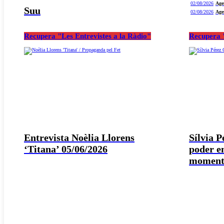
02/08/2026
Age
Suu
02/08/2026
Age
Recupera "Les Entrevistes a la Ràdio"
Recupera "
Entrevista Noèlia Llorens
Sílvia 
‘Titana’ 05/06/2026
poder e
moment 