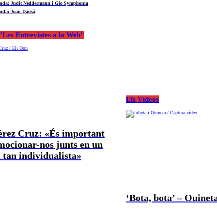
nda: Judit Neddermann i Gio Symphonia
nda: Joan Dausà
Les Entrevistes a la Web"
Els Vídeos
Pérez Cruz: «És important
mocionar-nos junts en un
tan individualista»
‘Bota, bota’ – Ouineta