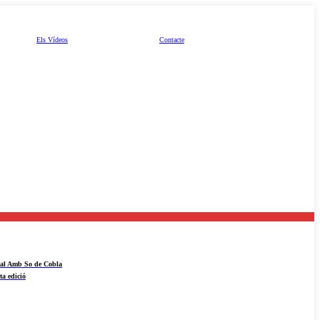
Els Vídeos
Contacte
ival Amb So de Cobla
ta edició