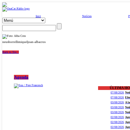
Inici
Notícies
P
neusborrellimiqueljoan-albacros
Back to Top ↑
Agenda
ÚLTIMA H
07/08/2026
Not
07/08/2026
Efe
03/08/2026
A l
03/08/2026
Not
03/08/2026
Not
02/08/2026
Age
02/08/2026
Age
02/08/2026
Age