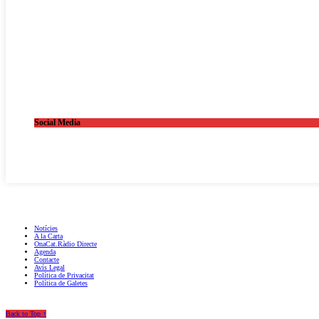
Social Media
OnaCat.Ràdio -- Powered by OnaCat.Ràdio
Notícies
A la Carta
OnaCat.Ràdio Directe
Agenda
Contacte
Avís Legal
Política de Privacitat
Política de Galetes
Back to Top ↑