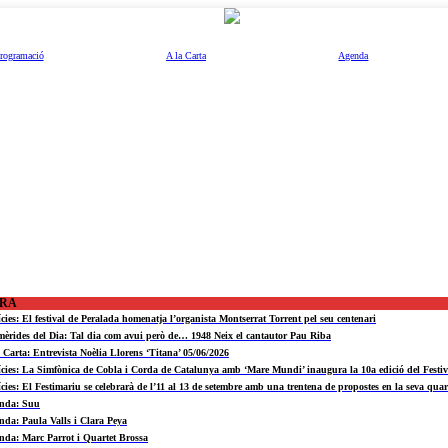
rogramació
A la Carta
Agenda
ORA
ícies: El festival de Peralada homenatja l’organista Montserrat Torrent pel seu centenari
mèrides del Dia: Tal dia com avui però de… 1948 Neix el cantautor Pau Riba
a Carta: Entrevista Noèlia Llorens ‘Titana’ 05/06/2026
ícies: La Simfònica de Cobla i Corda de Catalunya amb ‘Mare Mundi’ inaugura la 10a edició del Fest
ícies: El Festimariu se celebrarà de l’11 al 13 de setembre amb una trentena de propostes en la seva quar
nda: Suu
nda: Paula Valls i Clara Peya
nda: Marc Parrot i Quartet Brossa