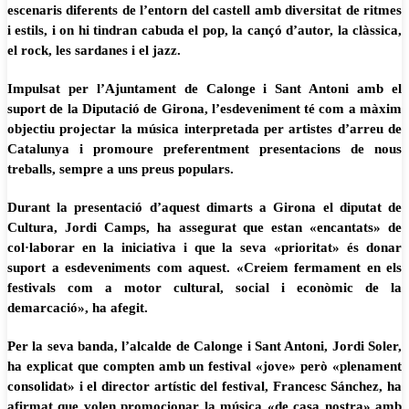
escenaris diferents de l’entorn del castell amb diversitat de ritmes
i estils, i on hi tindran cabuda el pop, la cançó d’autor, la clàssica,
el rock, les sardanes i el jazz.
Impulsat per l’Ajuntament de Calonge i Sant Antoni amb el
suport de la Diputació de Girona, l’esdeveniment té com a màxim
objectiu projectar la música interpretada per artistes d’arreu de
Catalunya i promoure preferentment presentacions de nous
treballs, sempre a uns preus populars.
Durant la presentació d’aquest dimarts a Girona el diputat de
Cultura, Jordi Camps, ha assegurat que estan «encantats» de
col·laborar en la iniciativa i que la seva «prioritat» és donar
suport a esdeveniments com aquest. «Creiem fermament en els
festivals com a motor cultural, social i econòmic de la
demarcació», ha afegit.
Per la seva banda, l’alcalde de Calonge i Sant Antoni, Jordi Soler,
ha explicat que compten amb un festival «jove» però «plenament
consolidat» i el director artístic del festival, Francesc Sánchez, ha
afirmat que volen promocionar la música «de casa nostra» amb