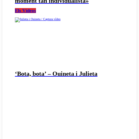
moment tan individualista»
Els Vídeos
‘Bota, bota’ – Ouineta i Julieta