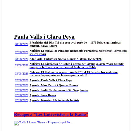
Paula Valls i Clara Peya
Efemèrides del Dia: Tal dia com avui però de… 1976 Neix el guitarrista i
08/08/2026
cantant, Salva Racero
Notícies: El festival de Peralada homenatja l’organista Montserrat Torrent pel
07/08/2026
seu centenari
03/08/2026
A la Carta: Entrevista Noèlia Llorens ‘Titana’ 05/06/2026
Notícies: La Simfònica de Cobla i Corda de Catalunya amb ‘Mare Mundi’
03/08/2026
inaugura la 10a edició del Festival Amb So de Cobla
Notícies: El Festimariu se celebrarà de l’11 al 13 de setembre amb una
03/08/2026
trentena de propostes en la seva quarta edició
02/08/2026
Agenda: Paula Valls i Clara Peya
02/08/2026
Agenda: Marc Parrot i Quartet Brossa
02/08/2026
Agenda: Judit Neddermann i Gio Symphonia
02/08/2026
Agenda: Joan Dausà
02/08/2026
Agenda: Ginestà i Els Amics de les Arts
Recupera "Les Entrevistes a la Ràdio"