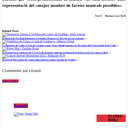
representació del «major nombre de facetes musicals possibles».
Text: Redacció/ACN
Related Posts
El festival de Peralada homenatja l’organista Montserrat Torrent pel seu centenari
→
La Simfònica de Cobla i Corda de Catalunya amb ‘Mare Mundi’ inaugura la 10a edició del Festival Amb So de Cobla
→
El Festimariu se celebrarà de l’11 al 13 de setembre amb una trentena de propostes en la seva quarta edició
→
El festival Microclima de Camprodon suspèn la segona jornada per la pluja
→
Comments are closed.
Back to Top ↑
Agenda
ÚLTIMA
HORA