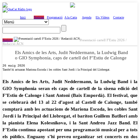
Inici
Notícies
Programació
A la Carta
Agenda
Els Vídeos
Contacte
Presentació cartell F'Estiu 2026 /
Notícies
Redacció ACN
Els Amics de les Arts, Judit Neddermann, la Ludwig Band
o GIO Symphonia, caps de cartell del F’Estiu de Calonge
26 maig 2026
També hi actuaran Mariona Escoda i les cobles Sant Jordi i la Principal del Llobregat.
Els Amics de les Arts, Judit Neddermann, la Ludwig Band i la
GIO Symphonia seran els caps de cartell de la sisena edició del
F’Estiu de Calonge i Sant Antoni (Baix Empordà). El festival, que
se celebrarà del 13 al 22 d’agost al Castell de Calonge, també
comptarà amb les actuacions de Mariona Escoda, les cobles Sant
Jordi i la Principal del Llobregat, el baríton Guillem Batllori amb
la pianista Elena Kolesnikova, i la Sant Andreu Jazz Band. El
F’Estiu continua apostant per una programació musical per a tots
els públics. Enguany s’hi preveu organitzar set concerts en dos