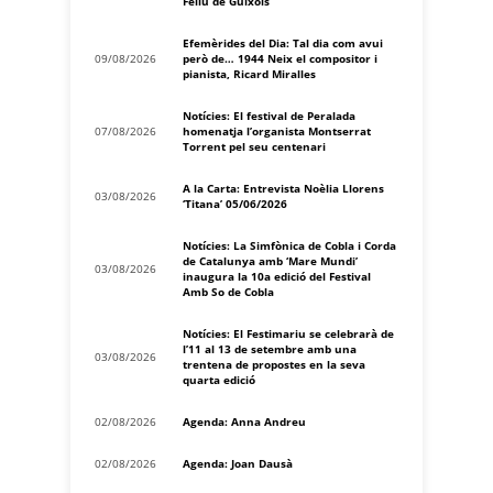
Feliu de Guíxols
Efemèrides del Dia: Tal dia com avui
09/08/2026
però de… 1944 Neix el compositor i
pianista, Ricard Miralles
Notícies: El festival de Peralada
07/08/2026
homenatja l’organista Montserrat
Torrent pel seu centenari
A la Carta: Entrevista Noèlia Llorens
03/08/2026
‘Titana’ 05/06/2026
Notícies: La Simfònica de Cobla i Corda
de Catalunya amb ‘Mare Mundi’
03/08/2026
inaugura la 10a edició del Festival
Amb So de Cobla
Notícies: El Festimariu se celebrarà de
l’11 al 13 de setembre amb una
03/08/2026
trentena de propostes en la seva
quarta edició
02/08/2026
Agenda: Anna Andreu
02/08/2026
Agenda: Joan Dausà