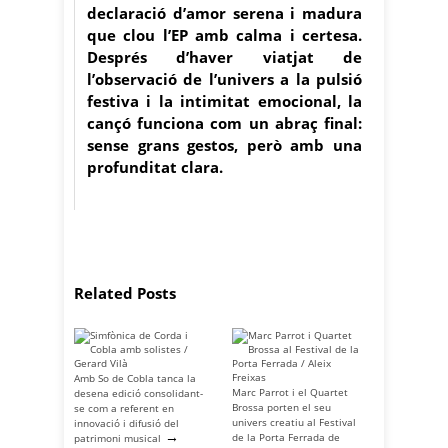
declaració d’amor serena i madura
que clou l’EP amb calma i certesa.
Després d’haver viatjat de
l’observació de l’univers a la pulsió
festiva i la intimitat emocional, la
cançó funciona com un abraç final:
sense grans gestos, però amb una
profunditat clara.
Related Posts
Amb So de Cobla tanca la
Marc Parrot i el Quartet
desena edició consolidant-
Brossa porten el seu
se com a referent en
univers creatiu al Festival
innovació i difusió del
→
de la Porta Ferrada de
patrimoni musical