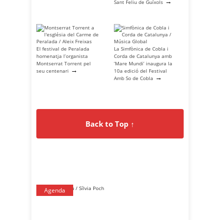
→
Sant Feliu de Guíxols
El festival de Peralada
La Simfònica de Cobla i
homenatja l’organista
Corda de Catalunya amb
Montserrat Torrent pel
‘Mare Mundi’ inaugura la
→
seu centenari
10a edició del Festival
→
Amb So de Cobla
Back to Top ↑
Agenda