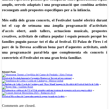
amplis, serveis adaptats i una programació que combina artistes
reconeguts amb propostes específiques per a la infància.
Més enllà dels grans concerts, el Festivalot també oferirà durant
tot el cap de setmana una àmplia programació d’activitats
d’accés obert, amb tallers, actuacions musicals, propostes
creatives, activitats de cultura popular i espais pensats perquè les
famílies puguin passar tot el dia al festival. El Palau de Fires i el
parc de la Devesa acolliran bona part d’aquestes activitats, amb
una programació paral·lela que complementa els concerts i
converteix el Festivalot en una gran festa familiar.
Related Posts
El festival de Peralada homenatja l’organista Montserrat Torrent pel seu centenari
→
La Simfònica de Cobla i Corda de Catalunya amb ‘Mare Mundi’ inaugura la 10a edició del Festival Amb So de Cobla
→
El Festimariu se celebrarà de l’11 al 13 de setembre amb una trentena de propostes en la seva quarta edició
→
El festival Microclima de Camprodon suspèn la segona jornada per la pluja
→
Comments are closed.