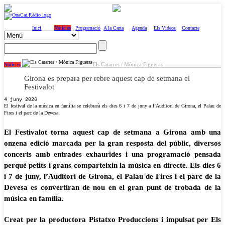
Inici
Notícies
Programació
A la Carta
Agenda
Els Vídeos
Contacte
Els Catarres / Mònica Figueras
Notícies
Girona es prepara per rebre aquest cap de setmana el
Festivalot
4 juny 2026
El festival de la música en família se celebrarà els dies 6 i 7 de juny a l’Auditori de Girona, el Palau de
Fires i el parc de la Devesa.
El Festivalot torna aquest cap de setmana a Girona amb una
onzena edició marcada per la gran resposta del públic, diversos
concerts amb entrades exhaurides i una programació pensada
perquè petits i grans comparteixin la música en directe. Els dies 6
i 7 de juny, l’Auditori de Girona, el Palau de Fires i el parc de la
Devesa es convertiran de nou en el gran punt de trobada de la
música en família.
Creat per la productora Pistatxo Produccions i impulsat per Els