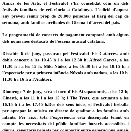
Amics de les Arts, el Festivalot s’ha consolidat com un dels
festivals familiars de referència a Catalunya. L’edició d’aquest
any preveu reunir prop de 20.000 persones al llarg del cap de
setmana, amb famílies arribades de Girona i d’arreu del país.
La programació de concerts de pagament comptarà amb alguns
dels noms més destacats de l’escena musical catalana:
Dissabte 6 de juny, passaran pel Festivalot Els Catarres, amb
doble concert a les 10.45 h i a les 12.30 h; Alfred García, a les
11.30 h i a les 15 h; Miki Núñez, a les 16.30 h i a les 18.15 h; i
l’espectacle per a primera infància Núvols amb nadons, a les 10 h,
11.30 h i 16 h a l’Auditori.
Diumenge 7 de juny, serà el torn d’Els Atrapasomnis, a les 12 h;
Ginestà, a les 11 h i a les 15 h; i The Tyets, que actuaran a les
16.15 h i a les 17.45 h.Des dels seus inicis, el Festivalot treballa
per apropar la música en directe de qualitat a les famílies amb
infants. Per això, tota l’experiència està dissenyada tenint en
compte les necessitats del públic familiar: horaris accessibles i
diürns, repertoris pensats per compartir entre generacions, espais