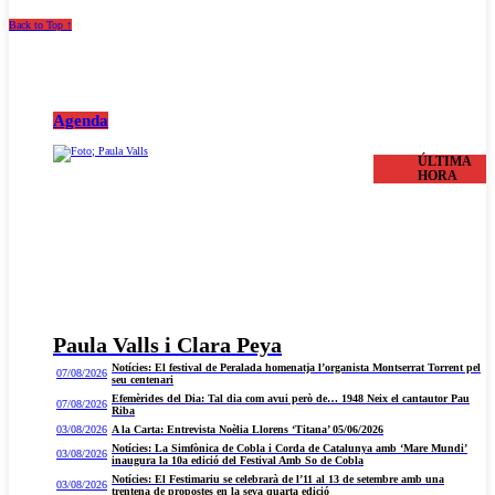
Back to Top ↑
Agenda
ÚLTIMA
HORA
Paula Valls i Clara Peya
Notícies: El festival de Peralada homenatja l’organista Montserrat Torrent pel
07/08/2026
seu centenari
Efemèrides del Dia: Tal dia com avui però de… 1948 Neix el cantautor Pau
07/08/2026
Riba
03/08/2026
A la Carta: Entrevista Noèlia Llorens ‘Titana’ 05/06/2026
Notícies: La Simfònica de Cobla i Corda de Catalunya amb ‘Mare Mundi’
03/08/2026
inaugura la 10a edició del Festival Amb So de Cobla
Notícies: El Festimariu se celebrarà de l’11 al 13 de setembre amb una
03/08/2026
trentena de propostes en la seva quarta edició