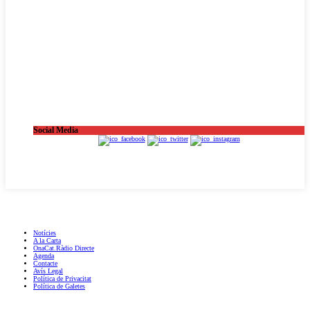
Social Media
OnaCat.Ràdio -- Powered by OnaCat.Ràdio
Notícies
A la Carta
OnaCat.Ràdio Directe
Agenda
Contacte
Avís Legal
Política de Privacitat
Política de Galetes