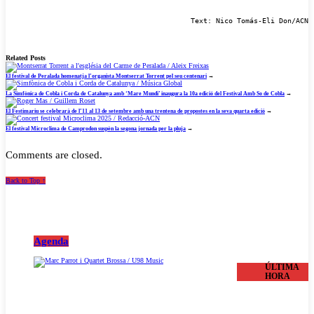
Text: Nico Tomás-Eli Don/ACN
Related Posts
El festival de Peralada homenatja l’organista Montserrat Torrent pel seu centenari
→
La Simfònica de Cobla i Corda de Catalunya amb ‘Mare Mundi’ inaugura la 10a edició del Festival Amb So de Cobla
→
El Festimariu se celebrarà de l’11 al 13 de setembre amb una trentena de propostes en la seva quarta edició
→
El festival Microclima de Camprodon suspèn la segona jornada per la pluja
→
Comments are closed.
Back to Top ↑
Agenda
ÚLTIMA
HORA