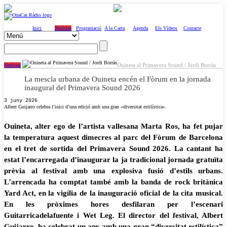
Inici
Notícies
Programació
A la Carta
Agenda
Els Vídeos
Contacte
Ouineta al Primavera Sound / Jordi Borràs
Notícies
La mescla urbana de Ouineta encén el Fòrum en la jornada
inaugural del Primavera Sound 2026
3 juny 2026
Albert Guijarro celebra l’inici d’una edició amb una gran «diversitat estilística».
Ouineta, alter ego de l’artista vallesana Marta Ros, ha fet pujar
la temperatura aquest dimecres al parc del Fòrum de Barcelona
en el tret de sortida del Primavera Sound 2026. La cantant ha
estat l’encarregada d’inaugurar la ja tradicional jornada gratuïta
prèvia al festival amb una explosiva fusió d’estils urbans.
L’arrencada ha comptat també amb la banda de rock britànica
Yard Act, en la vigília de la inauguració oficial de la cita musical.
En les pròximes hores desfilaran per l’escenari
Guitarricadelafuente i Wet Leg. El director del festival, Albert
Guijarro, ha celebrat un any amb una gran “diversitat estilística”