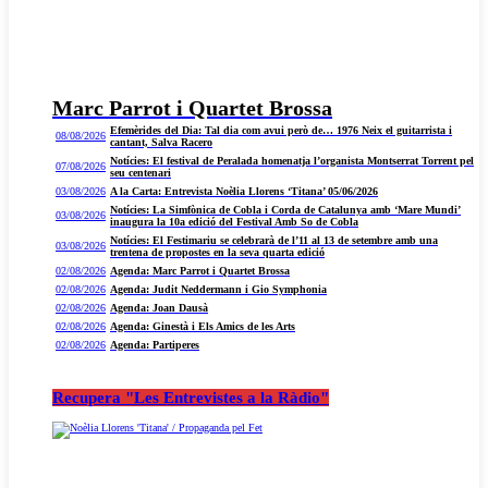
Marc Parrot i Quartet Brossa
Efemèrides del Dia: Tal dia com avui però de… 1976 Neix el guitarrista i
08/08/2026
cantant, Salva Racero
Notícies: El festival de Peralada homenatja l’organista Montserrat Torrent pel
07/08/2026
seu centenari
03/08/2026
A la Carta: Entrevista Noèlia Llorens ‘Titana’ 05/06/2026
Notícies: La Simfònica de Cobla i Corda de Catalunya amb ‘Mare Mundi’
03/08/2026
inaugura la 10a edició del Festival Amb So de Cobla
Notícies: El Festimariu se celebrarà de l’11 al 13 de setembre amb una
03/08/2026
trentena de propostes en la seva quarta edició
02/08/2026
Agenda: Marc Parrot i Quartet Brossa
02/08/2026
Agenda: Judit Neddermann i Gio Symphonia
02/08/2026
Agenda: Joan Dausà
02/08/2026
Agenda: Ginestà i Els Amics de les Arts
02/08/2026
Agenda: Partiperes
Recupera "Les Entrevistes a la Ràdio"