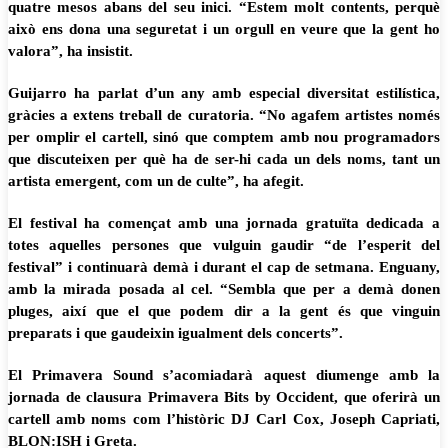
quatre mesos abans del seu inici. “Estem molt contents, perquè
això ens dona una seguretat i un orgull en veure que la gent ho
valora”, ha insistit.
Guijarro ha parlat d’un any amb especial diversitat estilística,
gràcies a extens treball de curatoria. “No agafem artistes només
per omplir el cartell, sinó que comptem amb nou programadors
que discuteixen per què ha de ser-hi cada un dels noms, tant un
artista emergent, com un de culte”, ha afegit.
El festival ha començat amb una jornada gratuïta dedicada a
totes aquelles persones que vulguin gaudir “de l’esperit del
festival” i continuarà demà i durant el cap de setmana. Enguany,
amb la mirada posada al cel. “Sembla que per a demà donen
pluges, així que el que podem dir a la gent és que vinguin
preparats i que gaudeixin igualment dels concerts”.
El Primavera Sound s’acomiadarà aquest diumenge amb la
jornada de clausura Primavera Bits by Occident, que oferirà un
cartell amb noms com l’històric DJ Carl Cox, Joseph Capriati,
BLON:ISH i Greta.