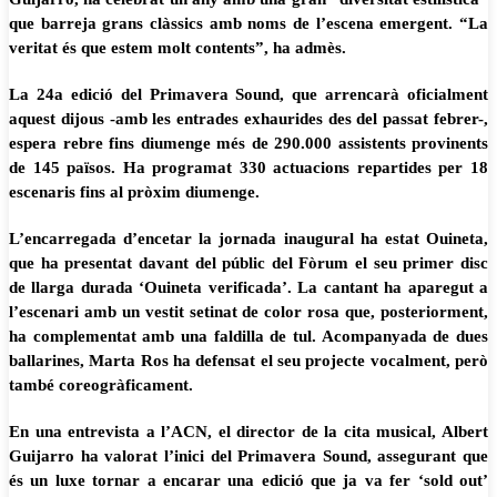
que barreja grans clàssics amb noms de l’escena emergent. “La
veritat és que estem molt contents”, ha admès.
La 24a edició del Primavera Sound, que arrencarà oficialment
aquest dijous -amb les entrades exhaurides des del passat febrer-,
espera rebre fins diumenge més de 290.000 assistents provinents
de 145 països. Ha programat 330 actuacions repartides per 18
escenaris fins al pròxim diumenge.
L’encarregada d’encetar la jornada inaugural ha estat Ouineta,
que ha presentat davant del públic del Fòrum el seu primer disc
de llarga durada ‘Ouineta verificada’. La cantant ha aparegut a
l’escenari amb un vestit setinat de color rosa que, posteriorment,
ha complementat amb una faldilla de tul. Acompanyada de dues
ballarines, Marta Ros ha defensat el seu projecte vocalment, però
també coreogràficament.
En una entrevista a l’ACN, el director de la cita musical, Albert
Guijarro ha valorat l’inici del Primavera Sound, assegurant que
és un luxe tornar a encarar una edició que ja va fer ‘sold out’