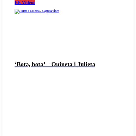
Els Vídeos
‘Bota, bota’ – Ouineta i Julieta